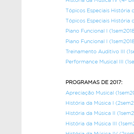
Tópicos Especiais História 
Tópicos Especiais História 
Piano Funcional I (1sem201
Piano Funcional I (1sem201
Treinamento Auditivo III (1
Performance Musical III (1
PROGRAMAS DE 2017:
Apreciação Musical (1sem2
História da Música I (2sem2
História da Música II (1sem
História da Música III (1sem
História da Música IV (2se