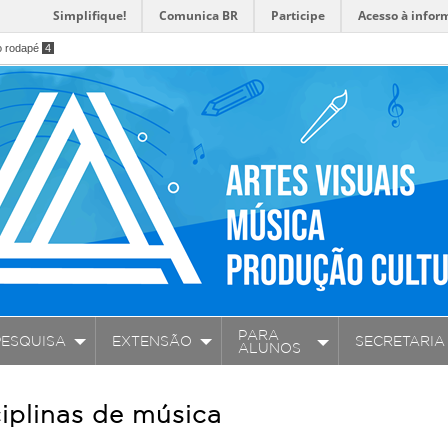
Simplifique!
Comunica BR
Participe
Acesso à infor
o rodapé
4
PARA
PESQUISA
EXTENSÃO
SECRETARIA
ALUNOS
iplinas de música