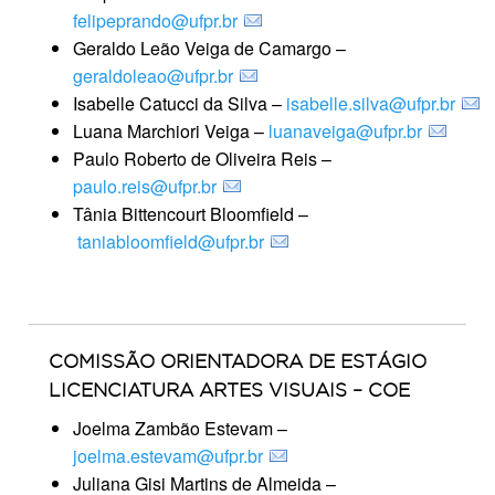
felipeprando@ufpr.br
Geraldo Leão Veiga de Camargo –
geraldoleao@ufpr.br
Isabelle Catucci da Silva –
isabelle.silva@ufpr.br
Luana Marchiori Veiga –
luanaveiga@ufpr.br
Paulo Roberto de Oliveira Reis –
paulo.reis@ufpr.br
Tânia Bittencourt Bloomfield –
taniabloomfield@ufpr.br
COMISSÃO ORIENTADORA DE ESTÁGIO
LICENCIATURA ARTES VISUAIS – COE
Joelma Zambão Estevam –
joelma.estevam@ufpr.br
Juliana Gisi Martins de Almeida –