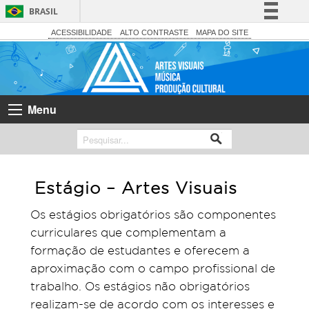
BRASIL
Simplifique!
ACESSIBILIDADE
ALTO CONTRASTE
MAPA DO SITE
Comunica BR
Participe
Acesso à informação
Menu
Legislação
Canais
Estágio – Artes Visuais
Os estágios obrigatórios são componentes
curriculares que complementam a
formação de estudantes e oferecem a
aproximação com o campo profissional de
trabalho. Os estágios não obrigatórios
realizam-se de acordo com os interesses e