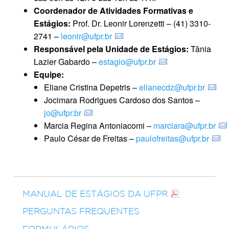
Coordenador de Atividades Formativas e
Estágios:
Prof. Dr. Leonir Lorenzetti – (41) 3310-
2741 –
leonir@ufpr.br
Responsável pela Unidade de Estágios:
Tânia
Lazier Gabardo –
estagio@ufpr.br
Equipe:
Eliane Cristina Depetris –
elianecdz@ufpr.br
Jocimara Rodrigues Cardoso dos Santos –
jo@ufpr.br
Marcia Regina Antoniacomi –
marciara@ufpr.br
Paulo César de Freitas –
paulofreitas@ufpr.br
MANUAL DE ESTÁGIOS DA UFPR
PERGUNTAS FREQUENTES
FORMULÁRIOS