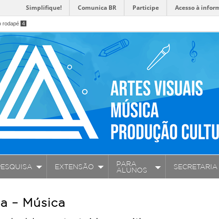
Simplifique!
Comunica BR
Participe
Acesso à infor
o rodapé
4
PARA
PESQUISA
EXTENSÃO
SECRETARIA
ALUNOS
ca – Música