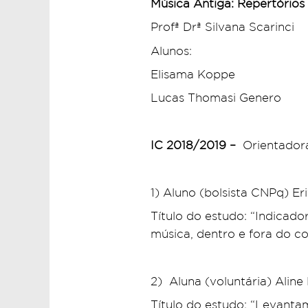
Música Antiga: Repertórios
Profª Drª Silvana Scarinci
Alunos:
Elisama Koppe
Lucas Thomasi Genero
IC 2018/2019 –
Orientadora
1) Aluno (bolsista CNPq) Er
Título do estudo: “Indicad
música, dentro e fora do co
2) Aluna (voluntária) Aline 
Título do estudo: “Levantam