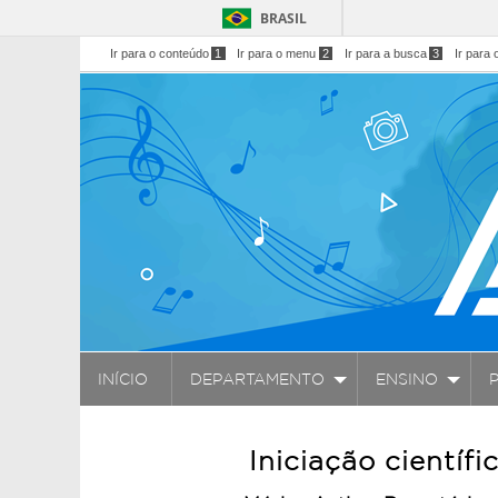
BRASIL
Ir para o conteúdo
1
Ir para o menu
2
Ir para a busca
3
Ir para 
INÍCIO
DEPARTAMENTO
ENSINO
Iniciação científi