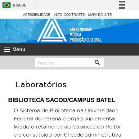
BRASIL
Simplifique!
ACESSIBILIDADE
ALTO CONTRASTE
MAPA DO SITE
Comunica BR
Participe
Acesso à informação
Menu
Legislação
Canais
Laboratórios
BIBLIOTECA SACOD/CAMPUS BATEL
O Sistema de Biblioteca da Universidade
Federal do Paraná é órgão suplementar
ligado diretamente ao Gabinete do Reitor
e é constituído por 01 sede administrativa