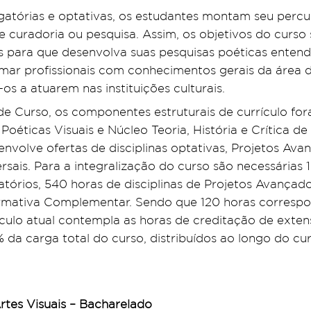
rigatórias e optativas, os estudantes montam seu percu
 e curadoria ou pesquisa. Assim, os objetivos do curso
ais para que desenvolva suas pesquisas poéticas enten
rmar profissionais com conhecimentos gerais da área de
-os a atuarem nas instituições culturais.
e Curso, os componentes estruturais de currículo fo
Poéticas Visuais e Núcleo Teoria, História e Crítica d
nvolve ofertas de disciplinas optativas, Projetos Ava
sais. Para a integralização do curso são necessárias 1
tórios, 540 horas de disciplinas de Projetos Avançado
rmativa Complementar. Sendo que 120 horas correspon
ículo atual contempla as horas de creditação de exten
% da carga total do curso, distribuídos ao longo do c
rtes Visuais – Bacharelado