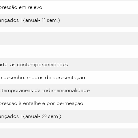
pressão em relevo
nçados I (anual- 1º sem.)
 arte: as contemporaneidades
o desenho: modos de apresentação
ntemporâneas da tridimensionalidade
pressão à entalhe e por permeação
ançados I (anual- 2º sem.)