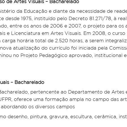
so de Artes Visuais – Bacharelado
nistério da Educação e diante da necessidade de rea
te desde 1975, instituído pelo Decreto 81.271/78, à rea
do, entre os anos de 2006 e 2007, o projeto para os a
is e Licenciatura em Artes Visuais. Em 2008, o curs
 carga horária total de 2.520 horas, a serem integral
ova atualização do currículo foi iniciada pela Comiss
nou no Projeto Pedagógico aprovado, institucional e
suais – Bacharelado
 Bacharelado, pertencente ao Departamento de Artes e
FPR, oferece uma formação ampla no campo das artes 
as, abordando os diversos campos
como desenho, pintura, gravura, escultura, cerâmica, in