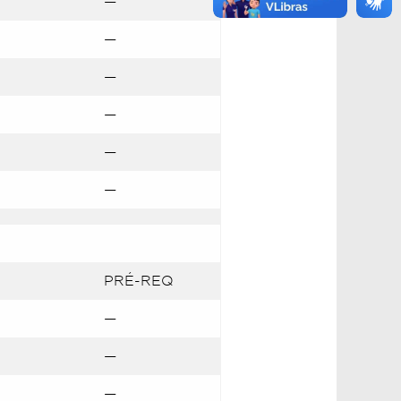
—
—
—
—
—
—
PRÉ-REQ
—
—
—