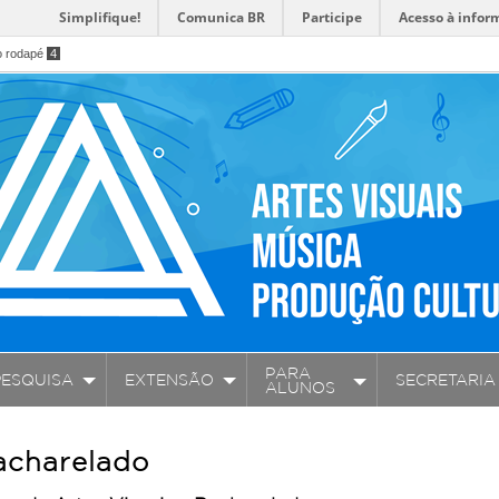
Simplifique!
Comunica BR
Participe
Acesso à infor
o rodapé
4
PARA
PESQUISA
EXTENSÃO
SECRETARIA
ALUNOS
Bacharelado