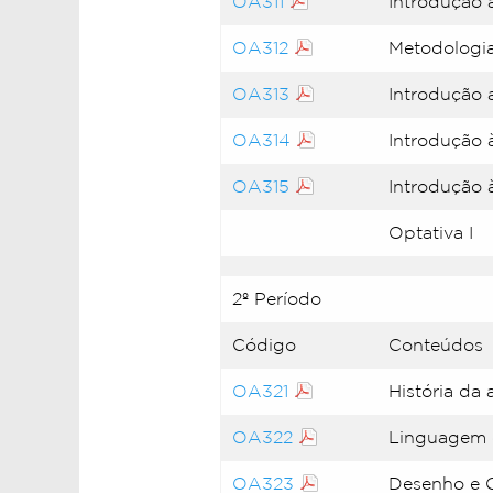
OA311
Introdução à
OA312
Metodologia
OA313
Introdução
OA314
Introdução 
OA315
Introdução 
Optativa I
2º Período
Código
Conteúdos
OA321
História da 
OA322
Linguagem d
OA323
Desenho e 