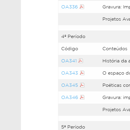
OA336
Gravura: Im
Projetos Ava
4º Período
Código
Conteúdos
OA341
História da
OA343
O espaço d
OA345
Poéticas co
OA346
Gravura: im
Projetos Av
5º Período