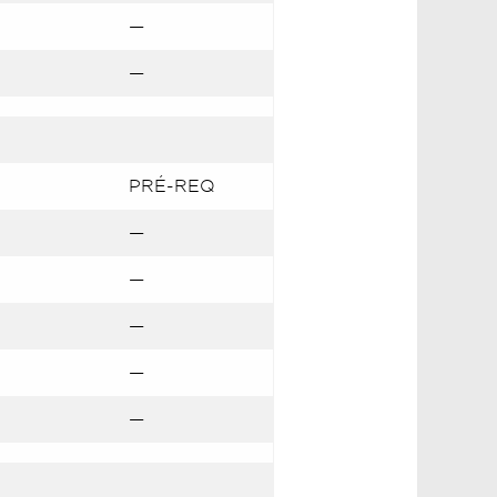
—
—
PRÉ-REQ
—
—
—
—
—