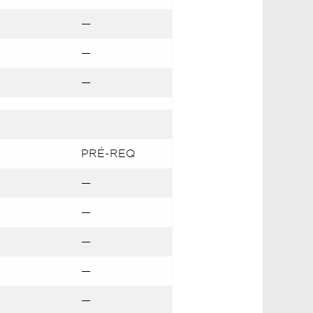
—
—
—
PRÉ-REQ
—
—
—
—
—