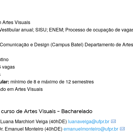
 Artes Visuais
Vestibular anual; SISU; ENEM; Processo de ocupação de vag
 Comunicação e Design (Campus Batel) Departamento de Artes – 
tino
 vagas
s
ular:
mínimo de 8 e máximo de 12 semestres
do em Artes Visuais
 curso de Artes Visuais – Bacharelado
 Luana Marchiori Veiga (40hDE)
luanaveiga@ufpr.br
r. Emanuel Monteiro (40hDE)
emanuelmonteiro@ufpr.br