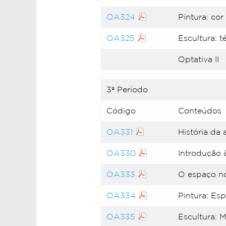
OA324
Pintura: cor
OA325
Escultura: t
Optativa II
3º Período
Código
Conteúdos
OA331
História da 
OA330
Introdução 
OA333
O espaço no
OA334
Pintura: Es
OA335
Escultura: 