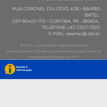
RUA CORONEL DULCÍDIO, 638 - BAIRRO
BATEL
CEP 80420-170 - CURITIBA, PR - BRASIL
TELEFONE: (41) 3307-7303
E-MAIL: deartes@ufpr.br
©2026 - Universidade Federal do Paraná
Desenvolvido em Software Livre e hospedado pelo Centro de
Computação Eletrônica da UFPR