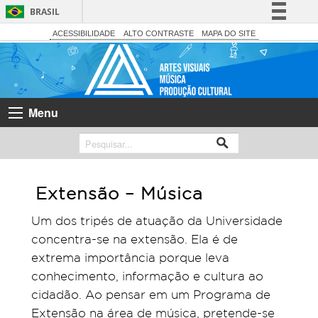
BRASIL
Simplifique!
ACESSIBILIDADE
ALTO CONTRASTE
MAPA DO SITE
Comunica BR
Participe
Acesso à informação
Menu
Legislação
Canais
Extensão – Música
Um dos tripés de atuação da Universidade
concentra-se na extensão. Ela é de
extrema importância porque leva
conhecimento, informação e cultura ao
cidadão. Ao pensar em um Programa de
Extensão na área de música, pretende-se