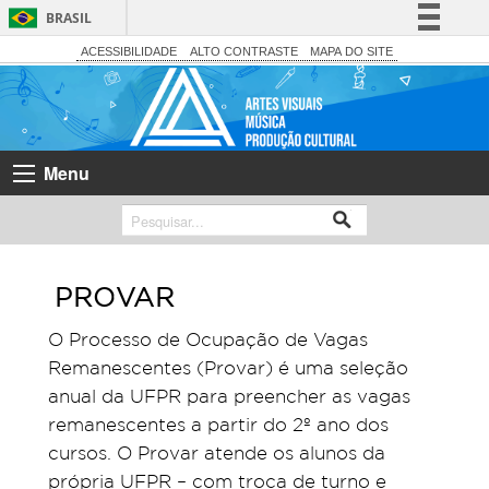
BRASIL
Simplifique!
ACESSIBILIDADE
ALTO CONTRASTE
MAPA DO SITE
Comunica BR
Participe
Acesso à informação
Menu
Legislação
Canais
PROVAR
O Processo de Ocupação de Vagas
Remanescentes (Provar) é uma seleção
anual da UFPR para preencher as vagas
remanescentes a partir do 2º ano dos
cursos. O Provar atende os alunos da
própria UFPR – com troca de turno e