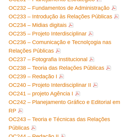
OC232 – Fundamentos de Administração
OC233 – Introdução às Relações Públicas
OC234 – Midias digitais
OC235 – Projeto Interdisciplinar
OC236 – Comunicação e Tecnolçogia nas
Relações Públicas
OC237 – Fotografia Institucional
OC238 – Teoria das Relações Públicas
OC239 – Redação I
OC240 – Projeto Interdisciplinar II
OC241 – projeto Agência I
OC242 – Planejamento Gráfico e Editorial em
RP
OC243 – Teoria e Técnicas das Relações
Públicas
OC244 – Redação II