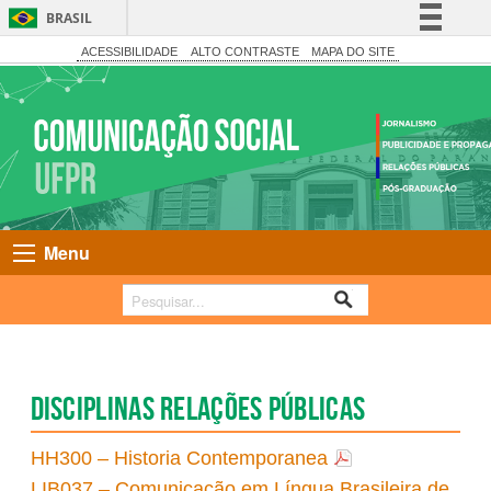
BRASIL
Simplifique!
ACESSIBILIDADE
ALTO CONTRASTE
MAPA DO SITE
Comunica BR
Participe
Acesso à informação
Legislação
Canais
Menu
Disciplinas Relações Públicas
HH300 – Historia Contemporanea
LIB037 – Comunicação em Língua Brasileira de