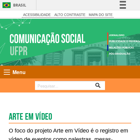
BRASIL
Simplifique!
ACESSIBILIDADE
ALTO CONTRASTE
MAPA DO SITE
Comunica BR
Participe
Acesso à informação
Legislação
Canais
Menu
Arte em vídeo
O foco do projeto Arte em Vídeo é o registro em
vídeo de eventos como palestras, mesas-