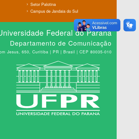
Setor Palotina
Campus de Jandaia do Sul
Universidade Federal do Paraná
Departamento de Comunicação
m Jesus, 650, Curitiba | PR | Brasil | CEP 80035-010