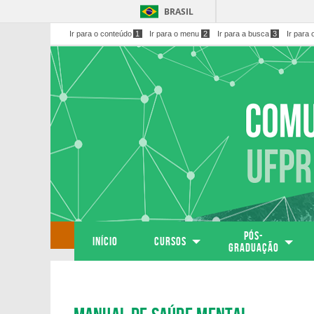
BRASIL
Ir para o conteúdo
1
Ir para o menu
2
Ir para a busca
3
Ir para 
PÓS-
Início
Cursos
GRADUAÇÃO