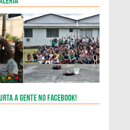
aleria
Anterior
Pr�ximo
Slide
Slide
urta a gente no Facebook!