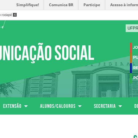
Simplifique!
Comunica BR
Participe
Acesso à infor
o rodapé
4
UFP
Extensão
Alunos/calouros
SECRETARIA
D