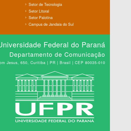
Setor de Tecnologia
Setor Litoral
Setor Palotina
Campus de Jandaia do Sul
Universidade Federal do Paraná
Departamento de Comunicação
m Jesus, 650, Curitiba | PR | Brasil | CEP 80035-010