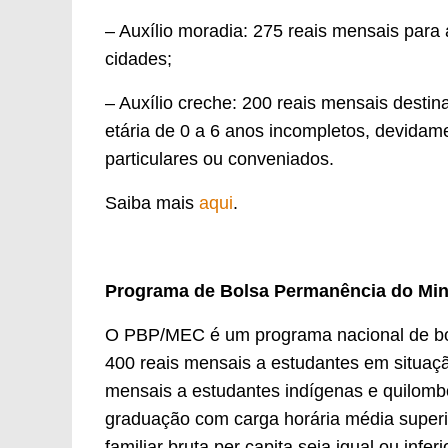
– Auxílio moradia: 275 reais mensais para
cidades;
– Auxílio creche: 200 reais mensais destin
etária de 0 a 6 anos incompletos, devidam
particulares ou conveniados.
Saiba mais
aqui
.
Programa de Bolsa Permanência do Min
O PBP/MEC é um programa nacional de bol
400 reais mensais a estudantes em situaçã
mensais a estudantes indígenas e quilomb
graduação com carga horária média superior
familiar bruta per capita seja igual ou infer