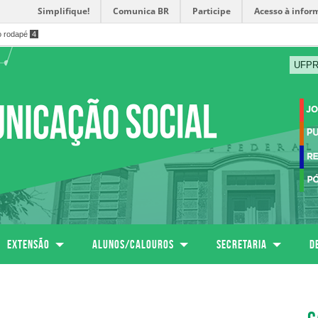
Simplifique!
Comunica BR
Participe
Acesso à infor
o rodapé
4
UFP
Extensão
Alunos/calouros
SECRETARIA
D