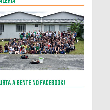
aleria
Anterior
Pr�ximo
Slide
Slide
urta a gente no Facebook!