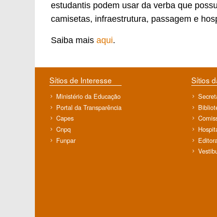
estudantis podem usar da verba que possuem
camisetas, infraestrutura, passagem e hos
Saiba mais
aqui
.
Sítios de Interesse
Sítios 
Ministério da Educação
Secret
Portal da Transparência
Biblio
Capes
Comiss
Cnpq
Hospit
Funpar
Editor
Vestib