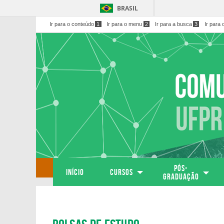
BRASIL
Ir para o conteúdo
1
Ir para o menu
2
Ir para a busca
3
Ir para 
PÓS-
Início
Cursos
GRADUAÇÃO