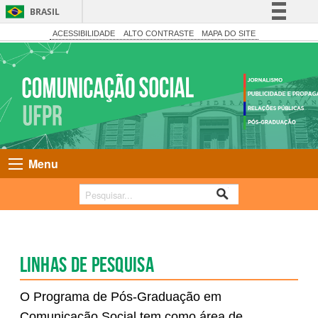
BRASIL
Simplifique!
ACESSIBILIDADE
ALTO CONTRASTE
MAPA DO SITE
Comunica BR
Participe
Acesso à informação
Legislação
Canais
Menu
Linhas de pesquisa
O
Programa de Pós-Graduação em
Comunicação Social te
m como área de