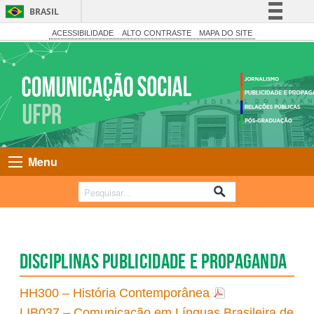
BRASIL
Simplifique!
ACESSIBILIDADE
ALTO CONTRASTE
MAPA DO SITE
Comunica BR
Participe
Acesso à informação
Legislação
Canais
Menu
Disciplinas Publicidade e Propaganda
HH300 – História Contemporânea
LIB037 – Comunicação em Línguas Brasileira de