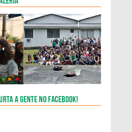
aleria
Anterior
Pr�ximo
Slide
Slide
urta a gente no Facebook!