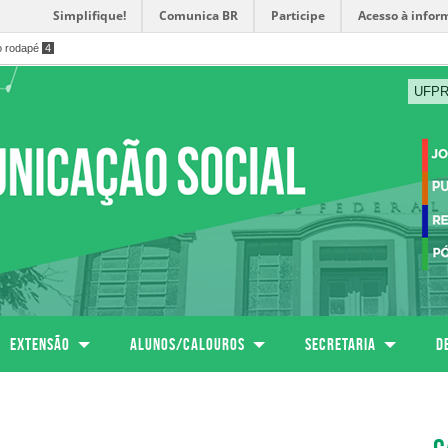
Simplifique!
Comunica BR
Participe
Acesso à infor
o rodapé
4
UFP
Extensão
Alunos/calouros
SECRETARIA
D