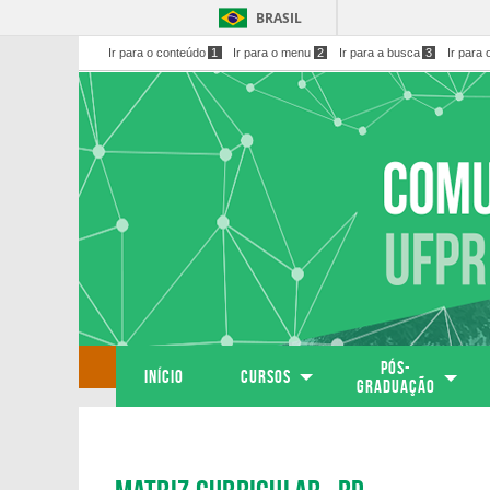
BRASIL
Ir para o conteúdo
1
Ir para o menu
2
Ir para a busca
3
Ir para 
PÓS-
Início
Cursos
GRADUAÇÃO