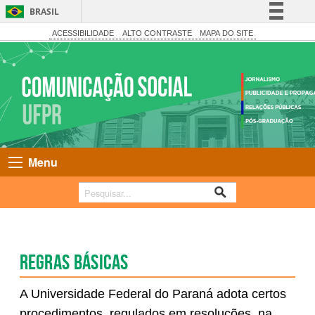
BRASIL
Simplifique!
ACESSIBILIDADE
ALTO CONTRASTE
MAPA DO SITE
Comunica BR
Participe
Acesso à informação
Legislação
Canais
Menu
Regras básicas
A Universidade Federal do Paraná adota certos
procedimentos, regulados em resoluções, na