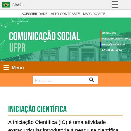
BRASIL
Simplifique!
ACESSIBILIDADE
ALTO CONTRASTE
MAPA DO SITE
Comunica BR
Participe
Acesso à informação
Legislação
Canais
Menu
Iniciação científica
A Iniciação Científica (IC) é uma atividade
extracurricular introdutória à pesquisa científica