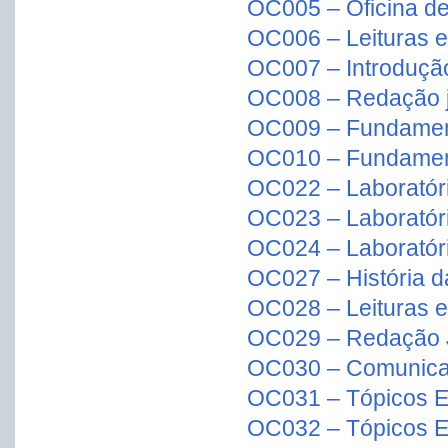
OC005 – Oficina de
OC006 – Leituras em
OC007 – Introdução
OC008 – Redação jo
OC009 – Fundament
OC010 – Fundament
OC022 – Laboratóri
OC023 – Laboratório
OC024 – Laboratório
OC027 – História 
OC028 – Leituras e
OC029 – Redação Jo
OC030 – Comunica
OC031 – Tópicos E
OC032 – Tópicos E