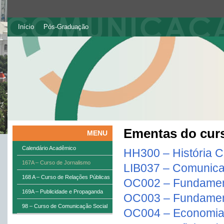
Início
Pós-Graduação
Ementas do cur
MENU
Calendário Acadêmico
HH300 – História 
167A – Curso de Jornalismo
LIB037 – Comunicaç
168 A – Curso de Relações Públicas
OC002 – Fundamen
169A – Publicidade e Propaganda
OC003 – Fundament
98 – Curso de Comunicação Social
OC004 – Economia 