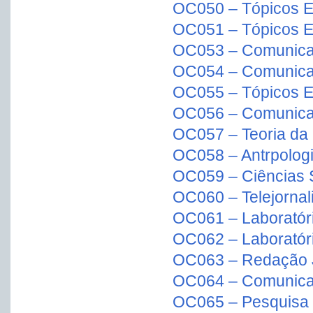
OC050 – Tópicos E
OC051 – Tópicos E
OC053 – Comunica
OC054 – Comunicaç
OC055 – Tópicos E
OC056 – Comunica
OC057 – Teoria da
OC058 – Antrpolog
OC059 – Ciências 
OC060 – Telejorna
OC061 – Laboratóri
OC062 – Laboratóri
OC063 – Redação Jo
OC064 – Comunica
OC065 – Pesquisa