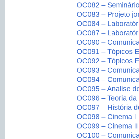
OC082 – Seminário 
OC083 – Projeto jor
OC084 – Laboratório
OC087 – Laboratório
OC090 – Comunicaç
OC091 – Tópicos E
OC092 – Tópicos Es
OC093 – Comunicaç
OC094 – Comunica
OC095 – Analise d
OC096 – Teoria da 
OC097 – História 
OC098 – Cinema I
OC099 – Cinema II
OC100 – Comunica