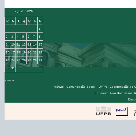
agosto 2026
D
S
T
Q
Q
S
S
1
2
3
4
5
6
7
8
9
10
11
12
13
14
15
16
17
18
19
20
21
22
23
24
25
26
27
28
29
30
31
« maio
©2026 - Comunicação Social – UFPR | Coordenação do Cur
Endereço: Rua Bom Jesus, 650
Desen