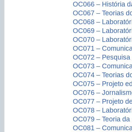
OC066 – História d
OC067 – Teorias do
OC068 – Laboratóri
OC069 – Laboratóri
OC070 – Laboratório
OC071 – Comunicaç
OC072 – Pesquisa 
OC073 – Comunica
OC074 – Teorias do
OC075 – Projeto edi
OC076 – Jornalismo
OC077 – Projeto d
OC078 – Laboratório
OC079 – Teoria da
OC081 – Comunica