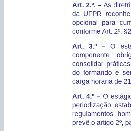
Art. 2.º. –
As diret
da UFPR reconhec
opcional para cum
conforme Art. 2º, §
Art. 3.º –
O está
componente obrig
consolidar prática
do formando e ser
carga horária de 2
Art. 4.º –
O estágio
periodização esta
regulamentos hom
prevê o artigo 2º, 