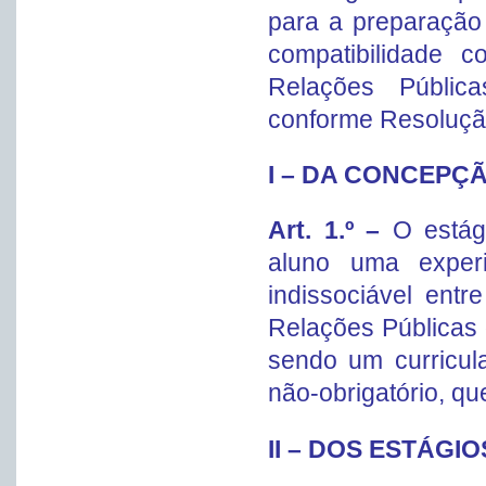
para a preparação 
compatibilidade 
Relações Públic
conforme Resolução
I – DA CONCEPÇ
Art. 1.º –
O estág
aluno uma experi
indissociável entr
Relações Públicas
sendo um curricula
não-obrigatório, que
II – DOS ESTÁGIO