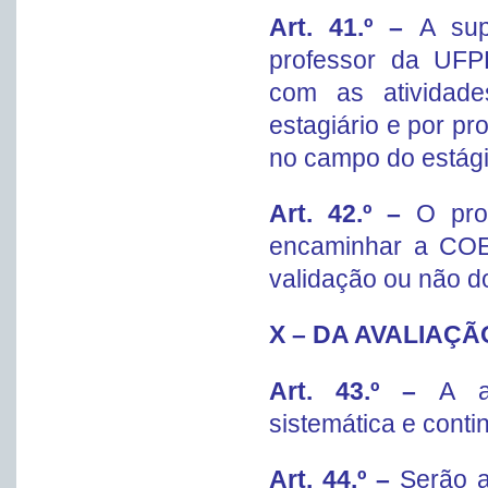
Art. 41.º –
A sup
professor da UFPR
com as atividade
estagiário e por pr
no campo do estági
Art. 42.º –
O pro
encaminhar a COE,
validação ou não do
X – DA AVALIAÇ
Art. 43.º –
A a
sistemática e cont
Art. 44.º –
Serão a