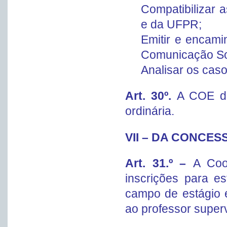
Compatibilizar 
e da UFPR;
Emitir e encam
Comunicação So
Analisar os cas
Art. 30º.
A COE de
ordinária.
VII – DA CONCE
Art. 31.º –
A Coo
inscrições para e
campo de estágio e
ao professor super