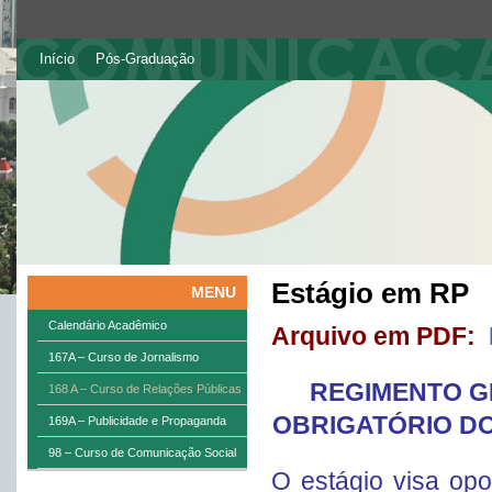
Início
Pós-Graduação
Estágio em RP
MENU
Calendário Acadêmico
Arquivo em PDF:
167A – Curso de Jornalismo
REGIMENTO G
168 A – Curso de Relações Públicas
OBRIGATÓRIO D
169A – Publicidade e Propaganda
98 – Curso de Comunicação Social
O estágio visa op