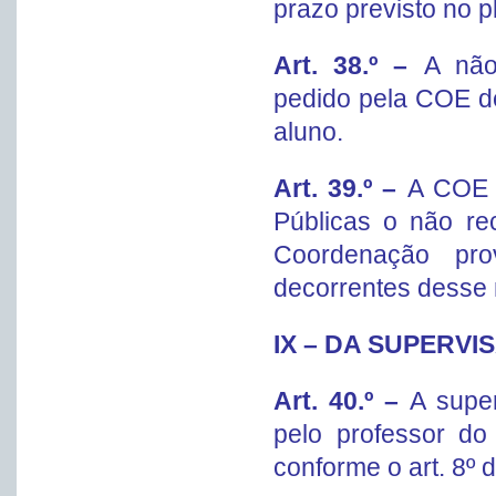
prazo previsto no p
Art. 38.º –
A não
pedido pela COE d
aluno.
Art. 39.º –
A COE 
Públicas o não re
Coordenação pro
decorrentes desse
IX – DA SUPERVI
Art. 40.º –
A super
pelo professor d
conforme o art. 8º 