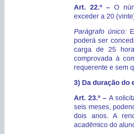
Art. 22.º –
O núm
exceder a 20 (vinte
Parágrafo único:
E
poderá ser concedi
carga de 25 hora
comprovada à comp
requerente e sem qu
3) Da duração do 
Art. 23.º –
A solic
seis meses, podend
dois anos. A ren
acadêmico do aluno