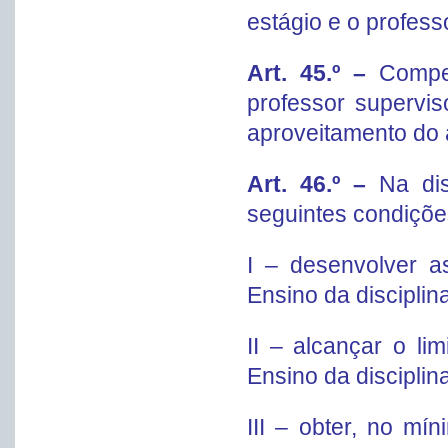
estágio e o profess
Art. 45.º –
Compe
professor supervis
aproveitamento do a
Art. 46.º –
Na di
seguintes condiçõe
I – desenvolver a
Ensino da disciplina
II – alcançar o li
Ensino da disciplina
III – obter, no mí