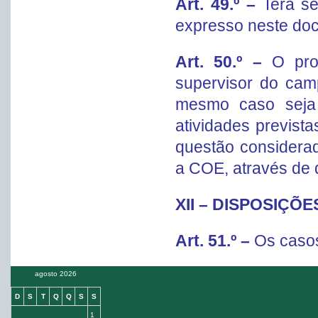
Art. 49.º –
Terá s
expresso neste doc
Art. 50.º –
O pro
supervisor do camp
mesmo caso seja 
atividades previstas
questão considerad
a COE, através de d
XII – DISPOSIÇÕ
Art. 51.º –
Os caso
agosto 2026
D
S
T
Q
Q
S
S
1