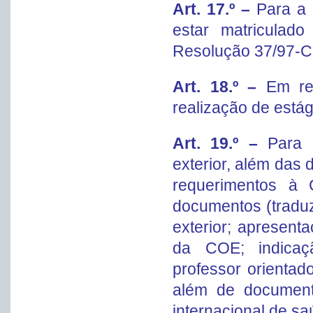
Art. 17.º –
Para a 
estar matriculado
Resolução 37/97-C
Art. 18.º –
Em re
realização de estág
Art. 19.º –
Para 
exterior, além das
requerimentos à
documentos (traduz
exterior; apresent
da COE; indicaçã
professor orientad
além de document
internacional de sa