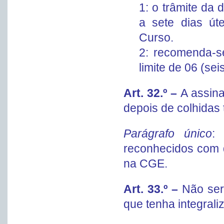
1: o trâmite da 
a sete dias út
Curso.
2: recomenda-s
limite de 06 (se
Art. 32.º –
A assin
depois de colhidas 
Parágrafo único
:
reconhecidos com d
na CGE.
Art. 33.º –
Não ser
que tenha integrali