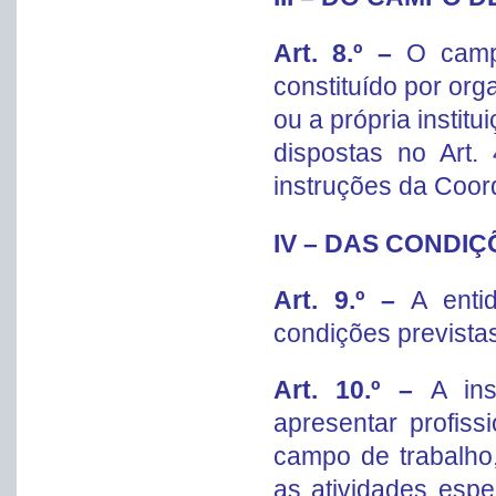
Art. 8.º –
O camp
constituído por org
ou a própria insti
dispostas no Art.
instruções da Coo
IV – DAS CONDI
Art. 9.º –
A enti
condições prevista
Art. 10.º –
A ins
apresentar profiss
campo de trabalho,
as atividades esp