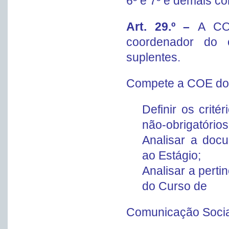
6º e 7º e demais c
Art. 29.º –
A CO
coordenador do 
suplentes.
Compete a COE do 
Definir os crité
não-obrigatórios
Analisar a doc
ao Estágio;
Analisar a perti
do Curso de
Comunicação Socia