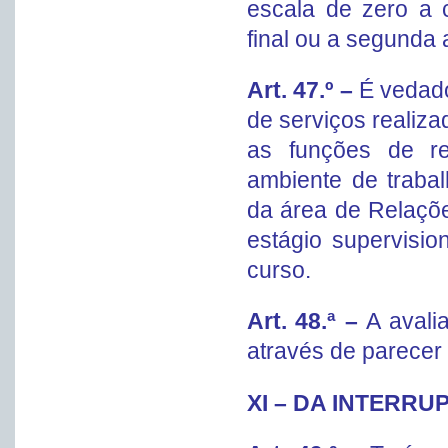
escala de zero a 
final ou a segunda a
Art. 47.º –
É vedado
de serviços realiza
as funções de re
ambiente de traba
da área de Relaçõ
estágio supervisio
curso.
Art. 48.ª –
A avali
através de parecer
XI – DA INTERR