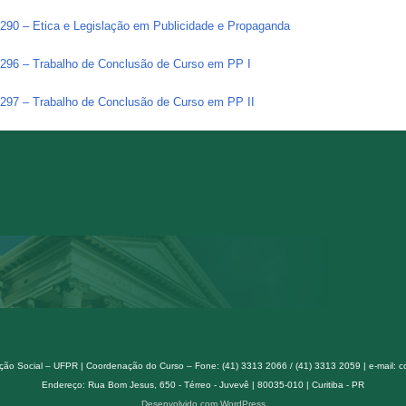
90 – Etica e Legislação em Publicidade e Propaganda
296 – Trabalho de Conclusão de Curso em PP I
297 – Trabalho de Conclusão de Curso em PP II
ão Social – UFPR | Coordenação do Curso – Fone: (41) 3313 2066 / (41) 3313 2059 | e-mail: 
Endereço: Rua Bom Jesus, 650 - Térreo - Juvevê | 80035-010 | Curitiba - PR
Desenvolvido com WordPress