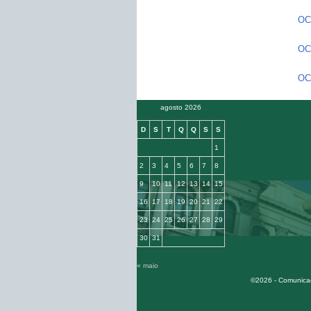
OC2
OC
OC
agosto 2026
D
S
T
Q
Q
S
S
1
2
3
4
5
6
7
8
9
10
11
12
13
14
15
16
17
18
19
20
21
22
23
24
25
26
27
28
29
30
31
« maio
©2026 - Comunicaç