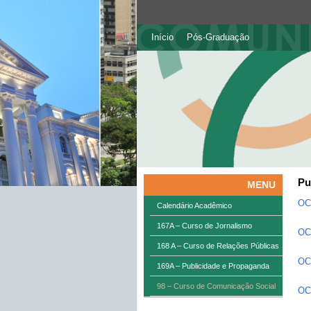
Início
Pós-Graduação
Pu
MENU
OC
Calendário Acadêmico
167A – Curso de Jornalismo
OC
168 A – Curso de Relações Públicas
OC2
169A – Publicidade e Propaganda
98 – Curso de Comunicação Social
OC2