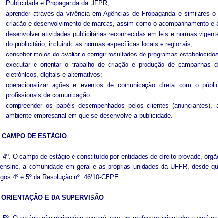
Publicidade e Propaganda da UFPR;
aprender através da vivência em Agências de Propaganda e similares o
criação e desenvolvimento de marcas, assim como o acompanhamento e a
desenvolver atividades publicitárias reconhecidas em leis e normas vigente
do publicitário, incluindo as normas específicas locais e regionais;
conceber meios de avaliar e corrigir resultados de programas estabelecidos
executar e orientar o trabalho de criação e produção de campanhas 
eletrônicos, digitais e alternativos;
operacionalizar ações e eventos de comunicação direta com o públ
profissionais de comunicação.
compreender os papéis desempenhados pelos clientes (anunciantes),
ambiente empresarial em que se desenvolve a publicidade.
 CAMPO DE ESTÁGIO
. 4º. O campo de estágio é constituído por entidades de direito provado, órgã
 ensino, a comunidade em geral e as próprias unidades da UFPR, desde q
igos 4º e 5º da Resolução nº. 46/10-CEPE.
 ORIENTAÇÃO E DA SUPERVISÃO
. 5º. O estágio não-obrigatório contará com um professor orientador e será na