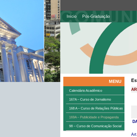
Início
Pós-Graduação
Es
MENU
AR
Calendário Acadêmico
167A – Curso de Jornalismo
168 A – Curso de Relações Públicas
169A – Publicidade e Propaganda
D
98 – Curso de Comunicação Social
Art