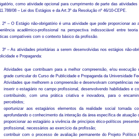
igatório, como atividade opcional para cumprimento de parte das atividades 
11.788/08 – Lei dos Estágios e da Art.3º da Resolução nº 46/10-CEPE.
. 2º – O Estágio não-obrigatório é uma atividade que pode proporcionar ao
eriência acadêmico-profissional na perspectiva indissociável entre teor
ticas compatíveis com o contexto básico da profissão.
. 3º – As atividades prioritárias a serem desenvolvidas nos estágios não-ob
licidade e Propaganda:
Atividades que contribuam para a melhor compreensão, e/ou execução 
grade curricular do Curso de Publicidade e Propaganda da Universidade Fe
Atividades que melhorem a compreensão e desenvolvam competências nece
inserir o estagiário no campo profissional, desenvolvendo habilidades e 
contribuindo, com uma prática criativa e inovadora, para o encam
percebidos;
oportunizar aos estagiários elementos da realidade social tomada co
aprofundando o conhecimento da interação da área específica de atuação 
proporcionar ao estagiário a vivência de princípios ético-políticos present
profissional, necessários ao exercício da profissão;
contribuir com o processo de avaliação permanente do Projeto Polític