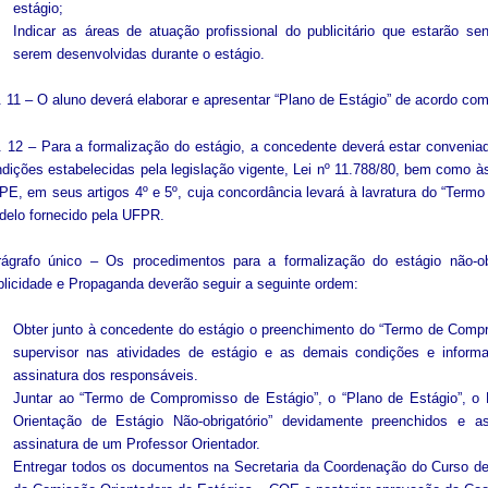
estágio;
Indicar as áreas de atuação profissional do publicitário que estarão 
serem desenvolvidas durante o estágio.
. 11 – O aluno deverá elaborar e apresentar “Plano de Estágio” de acordo c
. 12 – Para a formalização do estágio, a concedente deverá estar conven
dições estabelecidas pela legislação vigente, Lei nº 11.788/80, bem como 
E, em seus artigos 4º e 5º, cuja concordância levará à lavratura do “Term
elo fornecido pela UFPR.
rágrafo único – Os procedimentos para a formalização do estágio não-ob
licidade e Propaganda deverão seguir a seguinte ordem:
Obter junto à concedente do estágio o preenchimento do “Termo de Comp
supervisor nas atividades de estágio e as demais condições e informa
assinatura dos responsáveis.
Juntar ao “Termo de Compromisso de Estágio”, o “Plano de Estágio”, o 
Orientação de Estágio Não-obrigatório” devidamente preenchidos e as
assinatura de um Professor Orientador.
Entregar todos os documentos na Secretaria da Coordenação do Curso de