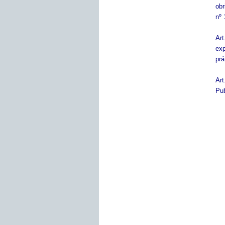
obr
nº 
Art
exp
prá
Art
Pub