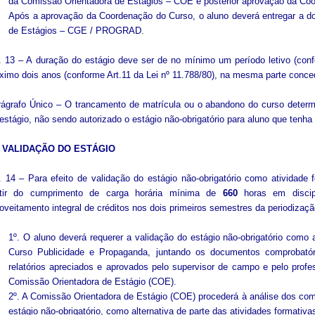
da Comissão Orientadora de Estágios – COE e posterior aprovação da Co
Após a aprovação da Coordenação do Curso, o aluno deverá entregar a d
de Estágios – CGE / PROGRAD.
. 13 – A duração do estágio deve ser de no mínimo um período letivo (con
imo dois anos (conforme Art.11 da Lei nº 11.788/80), na mesma parte conce
ágrafo Único – O trancamento de matrícula ou o abandono do curso determ
estágio, não sendo autorizado o estágio não-obrigatório para aluno que tenha i
 VALIDAÇÃO DO ESTÁGIO
. 14 – Para efeito de validação do estágio não-obrigatório como atividade f
rtir do cumprimento de carga horária mínima de
660
horas em discipl
oveitamento integral de créditos nos dois primeiros semestres da periodiza
1º. O aluno deverá requerer a validação do estágio não-obrigatório como a
Curso Publicidade e Propaganda, juntando os documentos comprobatór
relatórios apreciados e aprovados pelo supervisor de campo e pelo profe
Comissão Orientadora de Estágio (COE).
2º. A Comissão Orientadora de Estágio (COE) procederá à análise dos comp
estágio não-obrigatório, como alternativa de parte das atividades formativas