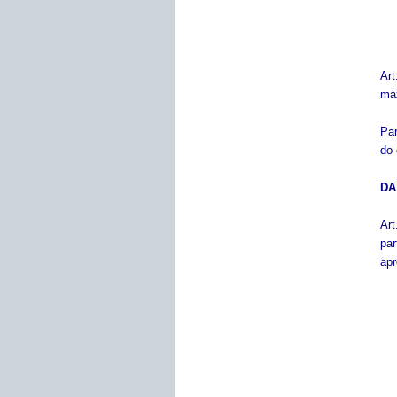
Art
máx
Par
do 
DA
Art
pa
apr