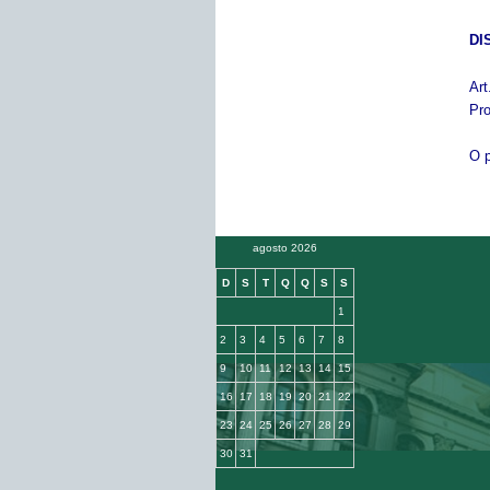
DI
Ar
Pr
O p
agosto 2026
D
S
T
Q
Q
S
S
1
2
3
4
5
6
7
8
9
10
11
12
13
14
15
16
17
18
19
20
21
22
23
24
25
26
27
28
29
30
31