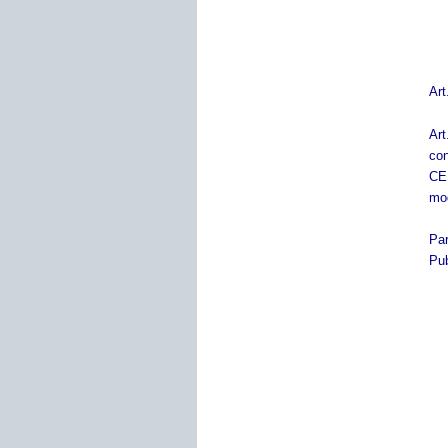
Art
Art
con
CEP
mod
Pa
Pub