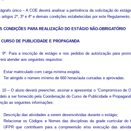
ágrafo único – A COE deverá analisar a pertinência da solicitação do estági
 artigos 2º, 3º e 4º e demais condições estabelecidas por este Regulamento.
S CONDIÇÕES PARA REALIZAÇÃO DO ESTÁGIO NÃO-OBRIGATÓRIO
 CURSO DE PUBLICIDADE E PROPAGANDA
. 9º. Para a inscrição de estágio e nos pedidos de autorização para prorr
erá atender aos seguintes requisitos:
Estar matriculado com carga mínima exigida;
Ter atingido o número mínimo de 660 horas/aula cursadas e aprovadas.
. 10 – O aluno deverá preencher, assinar e apresentar o “Compromisso de O
elo a ser fornecido pela Coordenação do Curso de Publicidade e Propaganda
nção as seguintes informações:
Descrição das atividades a serem desenvolvidas durante o estágio;
Relacionar os Códigos e Nomes das disciplinas da grade curricular do
UFPR que contribuem para a compreensão e/ou execução das ativida