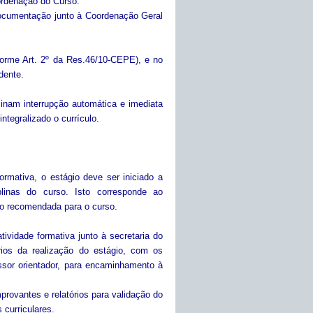
ordenação do Curso.
ocumentação junto à Coordenação Geral
forme Art. 2º da Res.46/10-CEPE), e no
dente.
inam interrupção automática e imediata
ntegralizado o currículo.
ormativa, o estágio deve ser iniciado a
inas do curso. Isto corresponde ao
ção recomendada para o curso.
tividade formativa junto à secretaria do
ios da realização do estágio, com os
ssor orientador, para encaminhamento à
rovantes e relatórios para validação do
 curriculares.