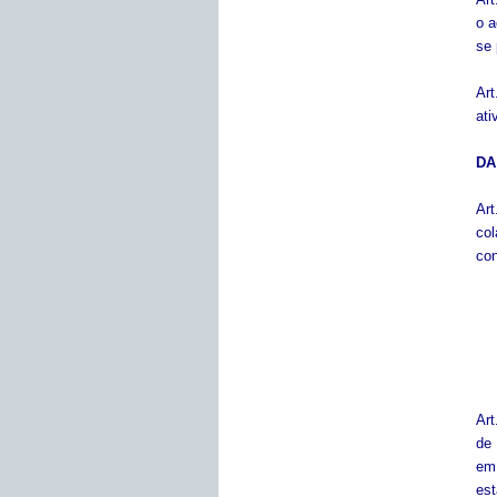
o a
se 
Art
ati
DA
Art
col
con
Art
de
em
est