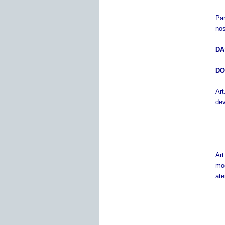
Par
nos
DA
DO
Art
dev
Art
mod
ate