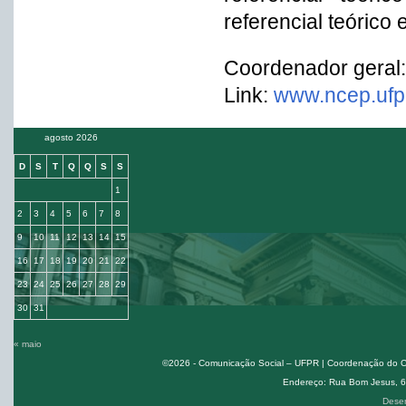
referencial teórico
Coordenador geral:
Link:
www.ncep.ufpr
agosto 2026
D
S
T
Q
Q
S
S
1
2
3
4
5
6
7
8
9
10
11
12
13
14
15
16
17
18
19
20
21
22
23
24
25
26
27
28
29
30
31
« maio
©2026 - Comunicação Social – UFPR | Coordenação do Cur
Endereço: Rua Bom Jesus, 650
Desen