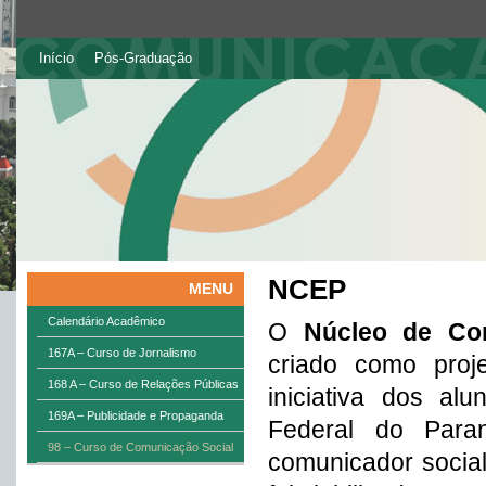
Início
Pós-Graduação
NCEP
MENU
Calendário Acadêmico
O
Núcleo de Co
167A – Curso de Jornalismo
criado como proj
168 A – Curso de Relações Públicas
iniciativa dos a
169A – Publicidade e Propaganda
Federal do Par
98 – Curso de Comunicação Social
comunicador social