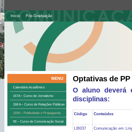
Início
Pós-Graduação
Optativas de PP
MENU
Calendário Acadêmico
O aluno deverá 
167A – Curso de Jornalismo
disciplinas:
168 A – Curso de Relações Públicas
169A – Publicidade e Propaganda
Código
Conteúdos
98 – Curso de Comunicação Social
LIB037
Comunicação em Língu