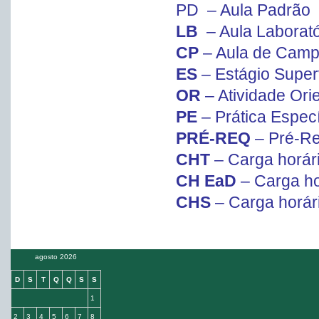
PD – Aula Padrão
LB
– Aula Laborató
CP
– Aula de Cam
ES
– Estágio Super
OR
– Atividade Ori
PE
– Prática Especí
PRÉ-REQ
– Pré-Re
CHT
– Carga horár
CH EaD
– Carga ho
CHS
– Carga horár
agosto 2026
D
S
T
Q
Q
S
S
1
2
3
4
5
6
7
8