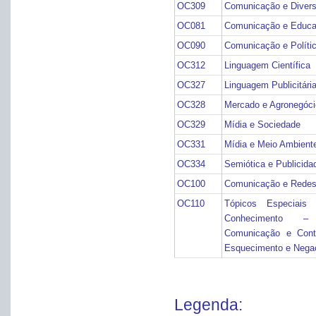
OC309
Comunicação e Divers
OC081
Comunicação e Educ
OC090
Comunicação e Políti
OC312
Linguagem Científica
OC327
Linguagem Publicitári
OC328
Mercado e Agronegóci
OC329
Mídia e Sociedade
OC331
Mídia e Meio Ambient
OC334
Semiótica e Publicida
OC100
Comunicação e Redes
OC110
Tópicos Especiais
Conhecimento 
Comunicação e Conti
Esquecimento e Nega
Legenda: