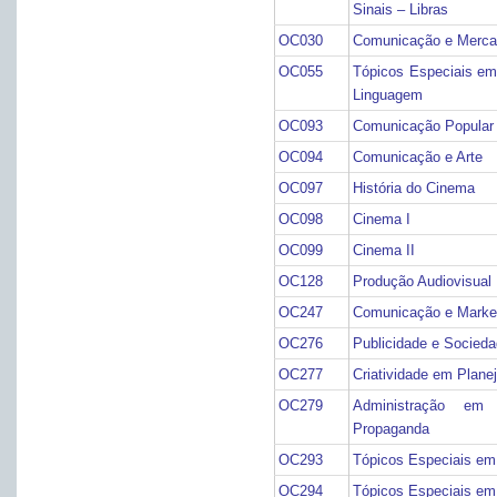
Sinais – Libras
OC030
Comunicação e Merc
OC055
Tópicos Especiais e
Linguagem
OC093
Comunicação Popular e
OC094
Comunicação e Arte
OC097
História do Cinema
OC098
Cinema I
OC099
Cinema II
OC128
Produção Audiovisual
OC247
Comunicação e Marke
OC276
Publicidade e Socied
OC277
Criatividade em Plan
OC279
Administração em 
Propaganda
OC293
Tópicos Especiais em
OC294
Tópicos Especiais em 