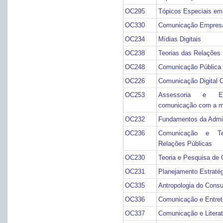
OC295
Tópicos Especiais em 
OC330
Comunicação Empresa
OC234
Mídias Digitais
OC238
Teorias das Relações 
OC248
Comunicação Pública
OC226
Comunicação Digital C
OC253
Assessoria e Es
comunicação com a m
OC232
Fundamentos da Admi
OC236
Comunicação e Te
Relações Públicas
OC230
Teoria e Pesquisa de 
OC231
Planejamento Estraté
OC335
Antropologia do Cons
OC336
Comunicação e Entre
OC337
Comunicação e Literat