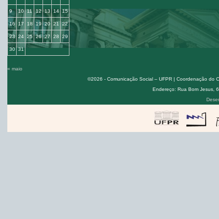
9
10
11
12
13
14
15
16
17
18
19
20
21
22
23
24
25
26
27
28
29
30
31
« maio
©2026 - Comunicação Social – UFPR | Coordenação do Cur
Endereço: Rua Bom Jesus, 650
Desen