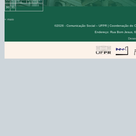
30
31
« maio
©2026 - Comunicação Social – UFPR | Coordenação do Cur
Endereço: Rua Bom Jesus, 650
Desen