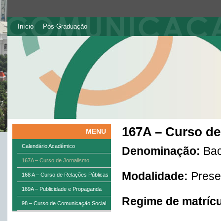
Início
Pós-Graduação
167A – Curso de
MENU
Calendário Acadêmico
Denominação:
Bac
167A – Curso de Jornalismo
Modalidade:
Prese
168 A – Curso de Relações Públicas
169A – Publicidade e Propaganda
Regime de matrícu
98 – Curso de Comunicação Social