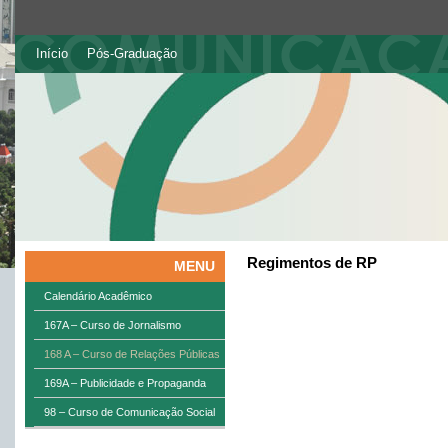
Início
Pós-Graduação
Regimentos de RP
MENU
Calendário Acadêmico
167A – Curso de Jornalismo
168 A – Curso de Relações Públicas
169A – Publicidade e Propaganda
98 – Curso de Comunicação Social