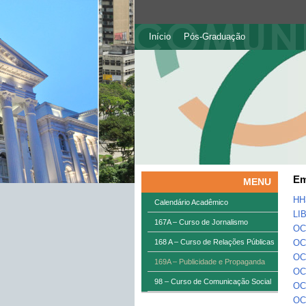
Início
Pós-Graduação
Em
MENU
HH
Calendário Acadêmico
LIB
167A – Curso de Jornalismo
OC
168 A – Curso de Relações Públicas
OC
OC
169A – Publicidade e Propaganda
OC
98 – Curso de Comunicação Social
OC0
OC