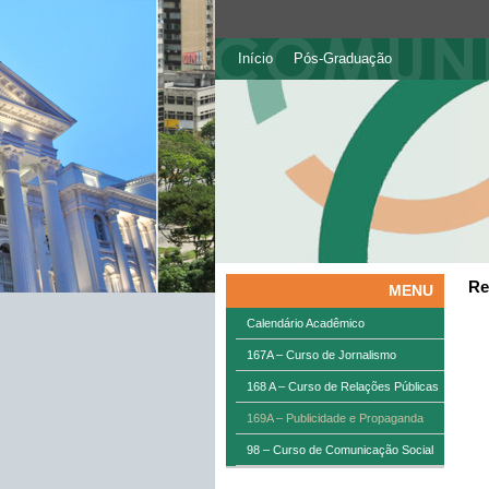
Início
Pós-Graduação
Re
MENU
Calendário Acadêmico
167A – Curso de Jornalismo
168 A – Curso de Relações Públicas
169A – Publicidade e Propaganda
98 – Curso de Comunicação Social