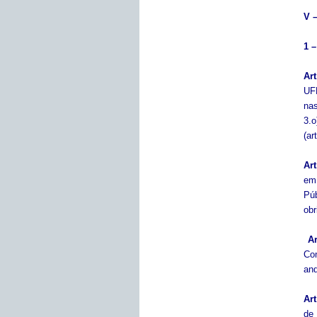
V 
1 –
Art
UFP
nas
3.
(ar
Art
em 
Púb
obr
Ar
Co
and
Art
de 