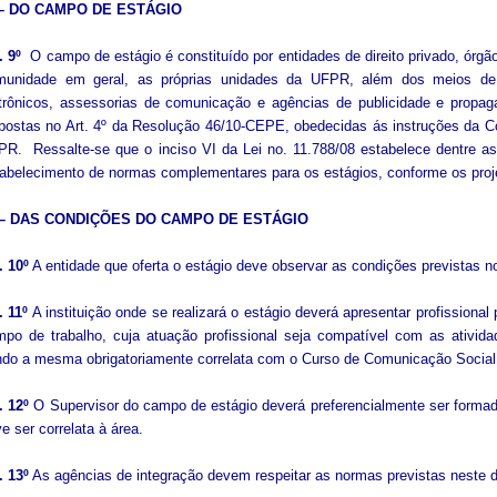
I – DO CAMPO DE ESTÁGIO
. 9º
O campo de estágio é constituído por entidades de direito privado, órgã
munidade em geral, as próprias unidades da UFPR, além dos meios d
etrônicos, assessorias de comunicação e agências de publicidade e prop
postas no Art. 4º da Resolução 46/10-CEPE, obedecidas ás instruções da 
R. Ressalte-se que o inciso VI da Lei no. 11.788/08 estabelece dentre as 
abelecimento de normas complementares para os estágios, conforme os proj
 – DAS CONDIÇÕES DO CAMPO DE ESTÁGIO
. 10º
A entidade que oferta o estágio deve observar as condições previstas 
. 11º
A instituição onde se realizará o estágio deverá apresentar profissional
po de trabalho, cuja atuação profissional seja compatível com as ativida
do a mesma obrigatoriamente correlata com o Curso de Comunicação Social
. 12º
O Supervisor do campo de estágio deverá preferencialmente ser form
e ser correlata à área.
. 13º
As agências de integração devem respeitar as normas previstas neste 