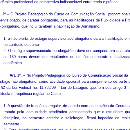
dêmico-profissional na perspectiva indissociável entre teoria e prática.
. 2º
– O Projeto Pedagógico do Curso de Comunicação Social proporciona 
ervisionado, de caráter obrigatório, para as habilitações de Publicidade e 
 obrigatório, que inclui também a habilitação de Jornalismo.
1: a não oferta de estágio supervisionado obrigatório para a habilitação 
no currículo do curso.
2: O estágio supervisionado ou obrigatório deve ser cumprido em sua tot
as 180 horas devem ser resultantes de um único contrato e finalizada
acadêmico.
rt. 3º. –
No Projeto Pedagógico do Curso de Comunicação Social da UF
stágio não obrigatório, como atividade opcional para cumprimento de parte d
 §2 da Lei Federal no. 11.788/09 – Lei de Estágios que, em seu artigo 3º.,
rícula e frequência regular no Curso.
1: A questão de frequência regular, de acordo com orientações da Coorde
tratada pela comunidade acadêmica considerando que o estudante que
disciplina, no semestre anterior à solicitação, ficará impedido de real
semestre.