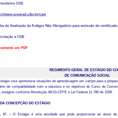
rmulários CGE
p://www.prograd.ufpr.br/cge/
cha de Avaliação de Estágio Não Obrigatório para emissão de certificado
licitação a COE
cumento em PDF
REGIMENTO GERAL DE ESTÁGIO DO C
DE COMUNICAÇÃO SOCIAL
stágio visa oportunizar situações de aprendizagem em campo para a prepara
tério de compatibilidade com a natureza e os objetivos do Curso de Comun
 estágios conforme Resolução 46/10-CEPE e Lei Federal 11.788 de 2008.
– DA CONCEPÇÃO DO ESTÁGIO
t. 1º. –
O Estágio é uma atividade que pode proporcionar ao aluno de