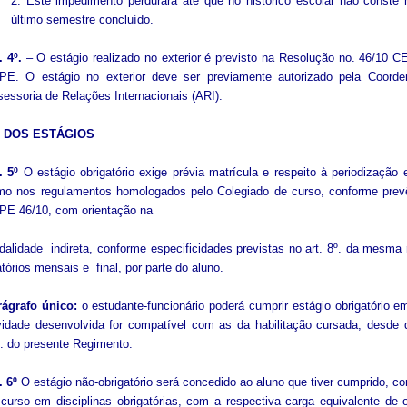
2: Este impedimento perdurará até que no histórico escolar não conste
último semestre concluído.
. 4º.
– O estágio realizado no exterior é previsto na Resolução no. 46/10 C
PE. O estágio no exterior deve ser previamente autorizado pela Coord
essoria de Relações Internacionais (ARI).
 – DOS ESTÁGIOS
. 5º
O estágio obrigatório exige prévia matrícula e respeito à periodização 
o nos regulamentos homologados pelo Colegiado de curso, conforme prevê 
PE 46/10, com orientação na
alidade indireta, conforme especificidades previstas no art. 8º. da mesma
atórios mensais e final, por parte do aluno.
rágrafo único:
o estudante-funcionário poderá cumprir estágio obrigatório e
vidade desenvolvida for compatível com as da habilitação cursada, desde 
. do presente Regimento.
. 6º
O estágio não-obrigatório será concedido ao aluno que tiver cumprido, c
curso em disciplinas obrigatórias, com a respectiva carga equivalente de 