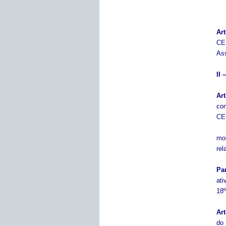
Art
CE
Ass
II
Art
com
CE
mod
rel
Pa
ati
18º
Art
do 