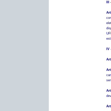
II
Art
co
el
dis
UFP
est
IV
Art
Art
cam
sen
Art
dev
Art