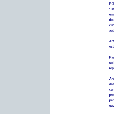
Púb
Sin
em
doc
cur
aut
Art
est
Pa
so
rep
Art
da
cum
pre
pe
qua