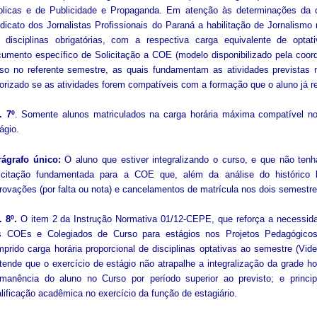
licas e de Publicidade e Propaganda. Em atenção às determinações da cat
dicato dos Jornalistas Profissionais do Paraná a habilitação de Jornalism
 disciplinas obrigatórias, com a respectiva carga equivalente de optat
umento específico de Solicitação a COE (modelo disponibilizado pela coor
so no referente semestre, as quais fundamentam as atividades previstas 
orizado se as atividades forem compatíveis com a formação que o aluno já r
. 7º
. Somente alunos matriculados na carga horária máxima compatível no 
ágio.
rágrafo único:
O aluno que estiver integralizando o curso, e que não ten
licitação fundamentada para a COE que, além da análise do histórico
rovações (por falta ou nota) e cancelamentos de matrícula nos dois semestre
. 8º.
O item 2 da Instrução Normativa 01/12-CEPE, que reforça a necessi
s COEs e Colegiados de Curso para estágios nos Projetos Pedagógicos,
prido carga horária proporcional de disciplinas optativas ao semestre (Vi
tende que o exercício de estágio não atrapalhe a integralização da grade ho
rmanência do aluno no Curso por período superior ao previsto; e princi
lificação acadêmica no exercício da função de estagiário.