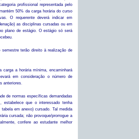
egoria profissional representada pelo
o mantém 50% da carga horária do curso
ivas. O requerente deverá indicar em
denação) as disciplinas cursadas ou em
no plano de estágio. O estágio só será
ecebeu.
semestre terão direito à realização de
ha carga a horária mínima, encaminhará
 levará em consideração o número de
s anteriores.
dade de normas específicas demandadas
 estabelece que o interessado tenha
de tabela em anexo) cursado. Tal medida
rária cursada; não provoque/prorrogue a
palmente, confere ao estudante melhor