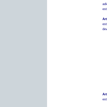
ad
est
Art
est
dev
Ar
est