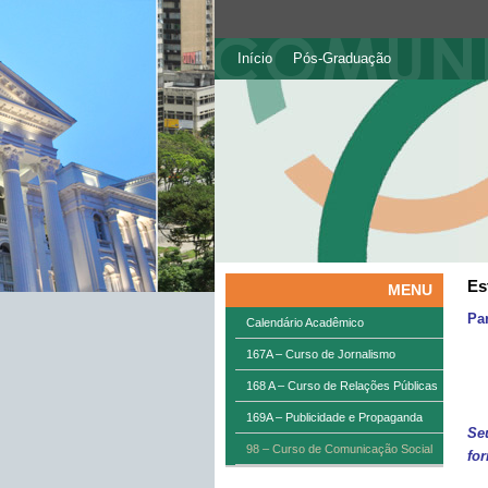
Início
Pós-Graduação
Es
MENU
Pa
Calendário Acadêmico
167A – Curso de Jornalismo
168 A – Curso de Relações Públicas
169A – Publicidade e Propaganda
Se
98 – Curso de Comunicação Social
for