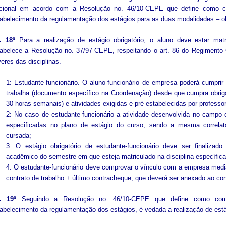
icional em acordo com a Resolução no. 46/10-CEPE que define como 
abelecimento da regulamentação dos estágios para as duas modalidades – obri
. 18º
Para a realização de estágio obrigatório, o aluno deve estar matr
abelece a Resolução no. 37/97-CEPE, respeitando o art. 86 do Regimento 
eres das disciplinas.
1: Estudante-funcionário. O aluno-funcionário de empresa poderá cumprir 
trabalha (documento específico na Coordenação) desde que cumpra obrig
30 horas semanais) e atividades exigidas e pré-estabelecidas por professor(
2: No caso de estudante-funcionário a atividade desenvolvida no campo
especificadas no plano de estágio do curso, sendo a mesma correlata
cursada;
3: O estágio obrigatório de estudante-funcionário deve ser finalizado
acadêmico do semestre em que esteja matriculado na disciplina específica
4: O estudante-funcionário deve comprovar o vínculo com a empresa median
contrato de trabalho + último contracheque, que deverá ser anexado ao con
t. 19º
Seguindo a Resolução no. 46/10-CEPE que define como com
abelecimento da regulamentação dos estágios, é vedada a realização de est