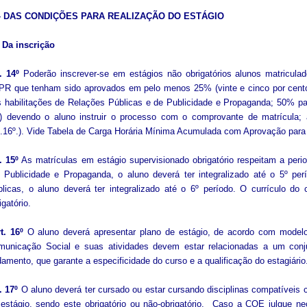
– DAS CONDIÇÕES PARA REALIZAÇÃO DO ESTÁGIO
 Da inscrição
. 14º
Poderão inscrever-se em estágios não obrigatórios alunos matricul
R que tenham sido aprovados em pelo menos 25% (vinte e cinco por cento) 
 habilitações de Relações Públicas e de Publicidade e Propaganda; 50% para
o) devendo o aluno instruir o processo com o comprovante de matrícula; 
t.16º.). Vide Tabela de Carga Horária Mínima Acumulada com Aprovação para 
. 15º
As matrículas em estágio supervisionado obrigatório respeitam a period
Publicidade e Propaganda, o aluno deverá ter integralizado até o 5º per
licas, o aluno deverá ter integralizado até o 6º período. O currículo do
igatório.
t. 16º
O aluno deverá apresentar plano de estágio, de acordo com modelo
municação Social e suas atividades devem estar relacionadas a um conju
amento, que garante a especificidade do curso e a qualificação do estagiário
. 17º
O aluno deverá ter cursado ou estar cursando disciplinas compatíveis 
estágio, sendo este obrigatório ou não-obrigatório. Caso a COE julgue ne