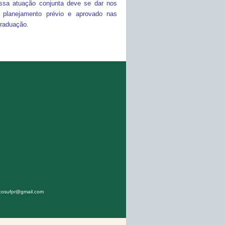
ssa atuação conjunta deve se dar nos
 planejamento prévio e aprovado nas
graduação.
ccosufpr@gmail.com