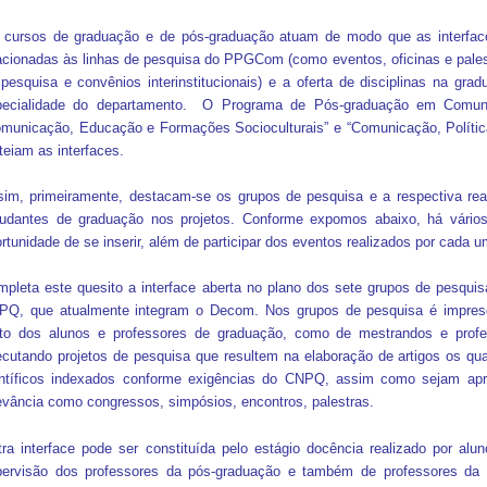
 cursos de graduação e de pós-graduação atuam de modo que as interface
acionadas às linhas de pesquisa do PPGCom (como eventos, oficinas e pales
pesquisa e convênios interinstitucionais) e a oferta de disciplinas na g
pecialidade do departamento. O Programa de Pós-graduação em Comuni
municação, Educação e Formações Socioculturais” e “Comunicação, Política 
teiam as interfaces.
im, primeiramente, destacam-se os grupos de pesquisa e a respectiva rea
tudantes de graduação nos projetos. Conforme expomos abaixo, há vário
rtunidade de se inserir, além de participar dos eventos realizados por cada u
pleta este quesito a interface aberta no plano dos sete grupos de pesquisa 
PQ, que atualmente integram o Decom. Nos grupos de pesquisa é impres
nto dos alunos e professores de graduação, como de mestrandos e prof
cutando projetos de pesquisa que resultem na elaboração de artigos os qu
entíficos indexados conforme exigências do CNPQ, assim como sejam ap
evância como congressos, simpósios, encontros, palestras.
ra interface pode ser constituída pelo estágio docência realizado por a
pervisão dos professores da pós-graduação e também de professores da g