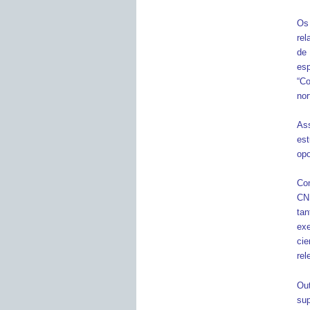
Os
rel
de 
es
“Co
nor
Ass
es
opo
Com
CN
ta
exe
ci
rel
Out
su