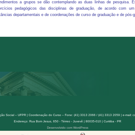
endimentos a grupos se dão contemplando as duas linhas de pesquisa. E
ercícios pedagógicos das disciplinas de graduação, de acordo com um
tâncias departamentais e de coordenações de curso de graduação e de pós-
ão Social – UFPR | Coordenação do Curso – Fone: (41) 3313 2066 / (41) 3313 2059 | e-mail: 
Endereço: Rua Bom Jesus, 650 - Térreo - Juvevê | 80035-010 | Curitiba - PR
Desenvolvido com WordPress