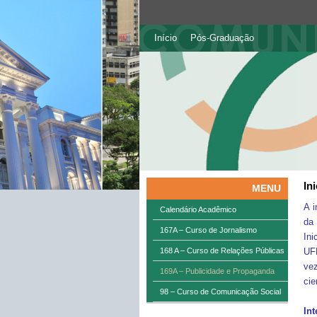
Início
Pós-Graduação
In
MENU
A i
Calendário Acadêmico
da
167A – Curso de Jornalismo
Ini
168 A – Curso de Relações Públicas
UF
vez
169A – Publicidade e Propaganda
cie
98 – Curso de Comunicação Social
In