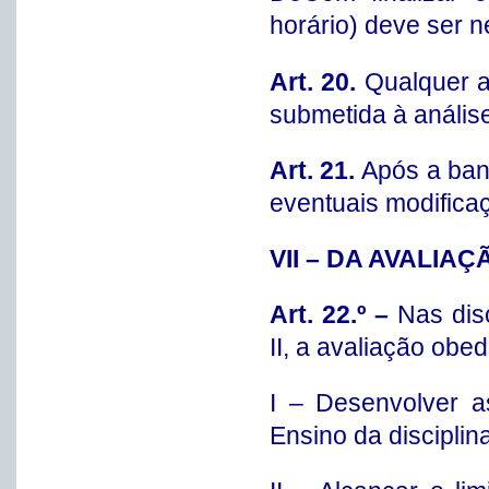
horário) deve ser 
Art. 20.
Qualquer a
submetida à anális
Art. 21.
Após a banc
eventuais modifica
VII – DA AVALIAÇ
Art. 22.º –
Nas dis
II, a avaliação ob
I – Desenvolver a
Ensino da disciplina