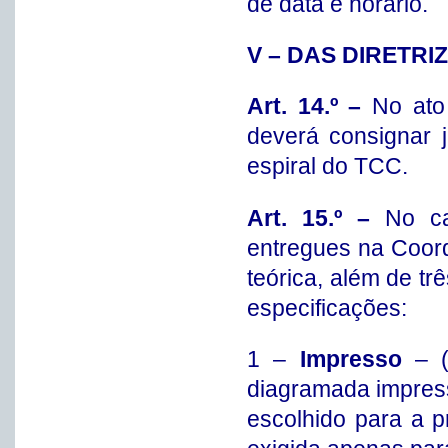
de data e horário.
V – DAS DIRETRI
Art. 14.º –
No ato
deverá consignar 
espiral do TCC.
Art. 15.º –
No ca
entregues na Coord
teórica, além de tr
especificações:
1 –
Impresso
– (l
diagramada impressa
escolhido para a 