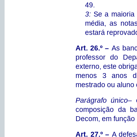
49.
3:
Se a maioria
média, as nota
estará reprovad
Art. 26.º –
As banc
professor do De
externo, este obri
menos 3 anos de 
mestrado ou alun
Parágrafo único–
composição da ba
Decom, em função d
Art. 27.º –
A defes