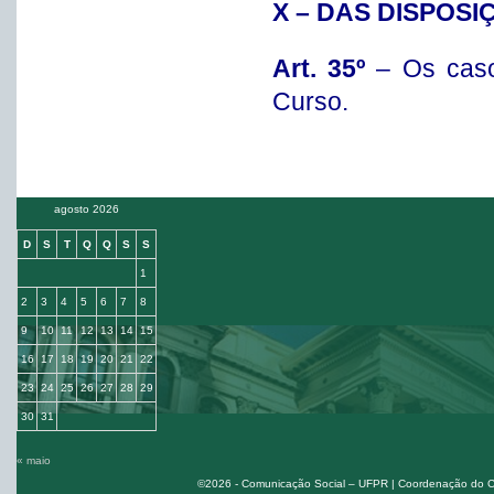
X – DAS DISPOS
Art. 35º
– Os caso
Curso.
agosto 2026
D
S
T
Q
Q
S
S
1
2
3
4
5
6
7
8
9
10
11
12
13
14
15
16
17
18
19
20
21
22
23
24
25
26
27
28
29
30
31
« maio
©2026 - Comunicação Social – UFPR | Coordenação do Cur