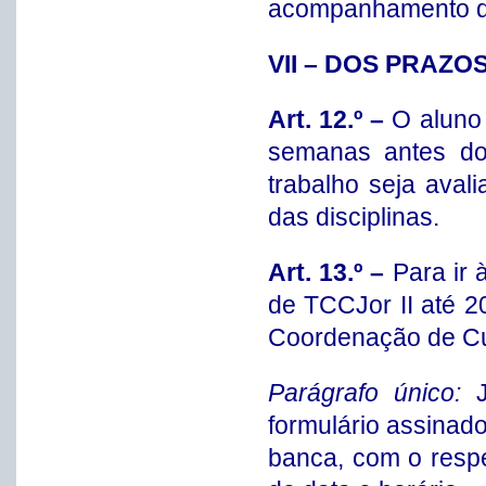
acompanhamento de
VII – DOS PRAZO
Art. 12.º –
O aluno
semanas antes do 
trabalho seja ava
das disciplinas.
Art. 13.º –
Para ir 
de TCCJor II até 20
Coordenação de Cur
Parágrafo único:
formulário assinad
banca, com o respe