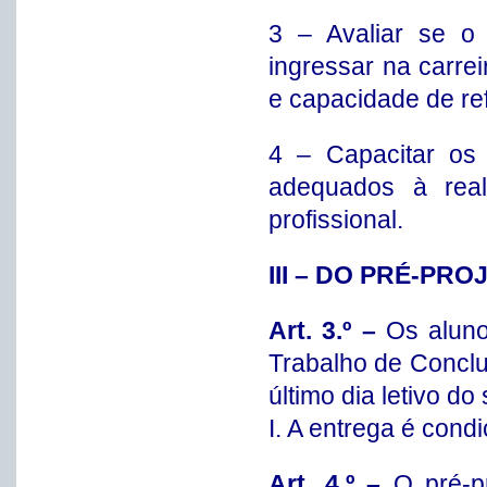
3 – Avaliar se o 
ingressar na carrei
e capacidade de ref
4 – Capacitar os 
adequados à real
profissional.
III – DO PRÉ-PRO
Art. 3.º –
Os aluno
Trabalho de Concl
último dia letivo 
I. A entrega é condi
Art. 4.º –
O pré-p