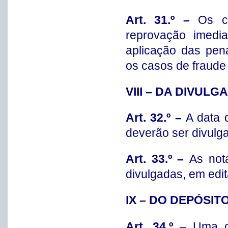
Art. 31.º –
Os c
reprovação imedi
aplicação das pen
os casos de fraude 
VIII – DA DIVUL
Art. 32.º –
A data 
deverão ser divulga
Art. 33.º –
As not
divulgadas, em edit
IX – DO DEPÓSIT
Art. 34.º
– Uma có