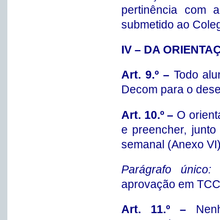
pertinência com 
submetido ao Coleg
IV – DA ORIENTA
Art. 9.º –
Todo alu
Decom para o dese
Art. 10.º –
O orien
e preencher, junt
semanal (Anexo VI)
Parágrafo único
aprovação em TCCJo
Art. 11.º –
Nen