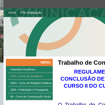
Início
Pós-Graduação
Trabalho de Co
MENU
Calendário Acadêmico
REGULAMEN
167A – Curso de Jornalismo
CONCLUSÃO DE 
168 A – Curso de Relações Públicas
CURSO II DO 
169A – Publicidade e Propaganda
98 – Curso de Comunicação Social
O Trabalho de Co