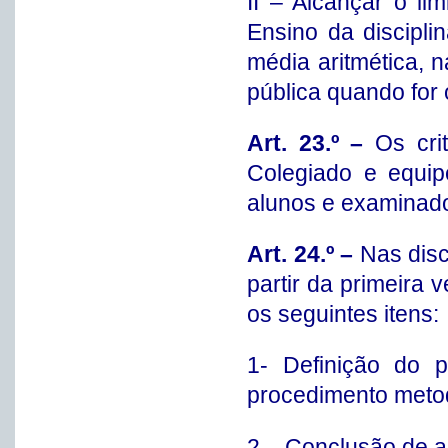
II – Alcançar o li
Ensino da discipli
média aritmética, 
pública quando for 
Art. 23.º –
Os cri
Colegiado e equip
alunos e examinad
Art. 24.º –
Nas disc
partir da primeira 
os seguintes itens:
1- Definição do pr
procedimento metod
2 – Conclusão de a