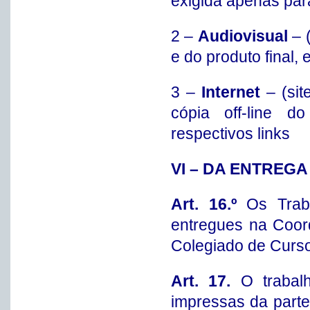
exigida apenas para
2 –
Audiovisual
– (
e do produto final,
3 –
Internet
– (sit
cópia off-line d
respectivos links
VI – DA ENTREG
Art. 16.º
Os Trab
entregues na Coor
Colegiado de Curso
Art. 17.
O trabal
impressas da parte