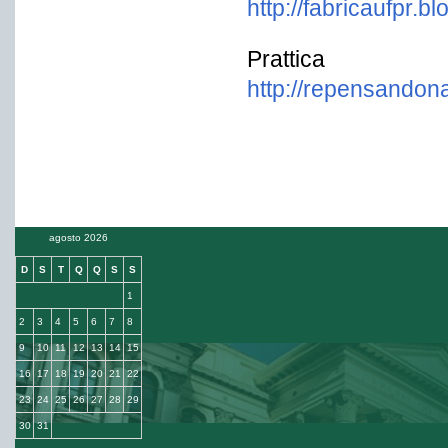
http://fabricaufpr.b
Prattica
http://repensandona
agosto 2026
D
S
T
Q
Q
S
S
1
2
3
4
5
6
7
8
9
10
11
12
13
14
15
16
17
18
19
20
21
22
23
24
25
26
27
28
29
30
31