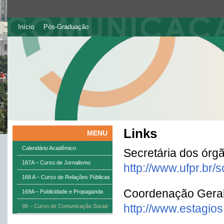
Início
Pós-Graduação
Links
MENU
Calendário Acadêmico
Secretária dos órg
167A – Curso de Jornalismo
http://www.ufpr.br/s
168 A – Curso de Relações Públicas
Coordenação Geral
169A – Publicidade e Propaganda
http://www.estagios.
98 – Curso de Comunicação Social