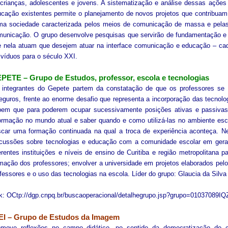
crianças, adolescentes e jovens. A sistematização e análise dessas ações
cação existentes permite o planejamento de novos projetos que contribua
ma sociedade caracterizada pelos meios de comunicação de massa e pelas
unicação. O grupo desenvolve pesquisas que servirão de fundamentação e su
e nela atuam que desejem atuar na interface comunicação e educação – ca
ivíduos para o século XXI.
PETE – Grupo de Estudos, professor, escola e tecnologias
 integrantes do Gepete partem da constatação de que os professores se
eguros, frente ao enorme desafio que representa a incorporação das tecnolog
bem que para poderem ocupar sucessivamente posições ativas e passivas 
ormação no mundo atual e saber quando e como utilizá-las no ambiente esco
car uma formação continuada na qual a troca de experiência aconteça. Ne
cussões sobre tecnologias e educação com a comunidade escolar em geral;
erentes instituições e níveis de ensino de Curitiba e região metropolitana p
mação dos professores; envolver a universidade em projetos elaborados p
fessores e o uso das tecnologias na escola. Líder do grupo: Glaucia da Silva 
k: OCtp://dgp.cnpq.br/buscaoperacional/detalhegrupo.jsp?grupo=01037089I
EI – Grupo de Estudos da Imagem
omove reflexões no campo didático, no sentido da democratização do c