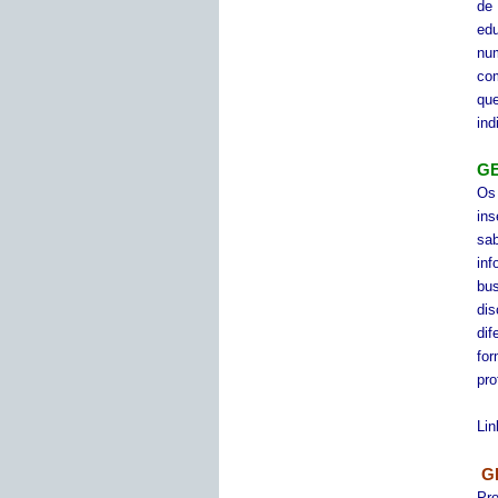
de 
edu
nu
com
qu
ind
GE
Os
ins
sa
inf
bus
dis
dif
for
pro
Lin
G
Pr