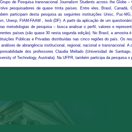
Grupo de Pesquisa transnacional Journalism Students across the Globe – G
olve pesquisadores de quase trinta países. Entre eles, Brasil, Canadá, 
mbém participam desta pesquisa as seguintes instituições Unisc, Puc
m, Unesp, FIAM-FAAM , Iesb (DF). A partir da aplicação de um questionár
ras metodologias de pesquisa – busca analisar o perfil, valores e represe
erentes países (são quase 30 nesta segunda edição). No Brasil, a amostra é
tituições Públicas e Privadas distribuídas nas cinco regiões do país. Os r
análises de abrangência institucional, regional, nacional e transnacional. A
sponsabilidade dos professores Claudia Mellado (Universidad de Santiago
versity of Technology, Australia). Na UFPR, também participa da pesquisa o 