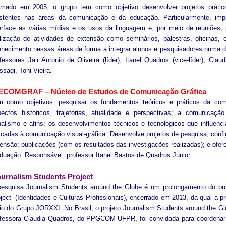
rmado em 2005, o grupo tem como objetivo desenvolver projetos prátic
istentes nas áreas da comunicação e da educação. Particularmente, im
erface as várias mídias e os usos da linguagem e, por meio de reuniões,
lização de atividades de extensão como seminários, palestras, oficinas, 
hecimento nessas áreas de forma a integrar alunos e pesquisadores numa di
fessores Jair Antonio de Oliveira (líder); Itanel Quadros (vice-líder), Cla
sagi, Toni Vieira.
ECOMGRAF – Núcleo de Estudos de Comunicação Gráfica
m como objetivos: pesquisar os fundamentos teóricos e práticos da co
ectos históricos, trajetórias, atualidade e perspectivas; a comunicação 
nalismo e afins; os desenvolvimentos técnicos e tecnológicos que influen
icadas à comunicação visual-gráfica. Desenvolve projetos de pesquisa; confi
ensão; publicações (com os resultados das investigações realizadas); e ofer
duação. Responsável: professor Itanel Bastos de Quadros Junior.
urnalism Students Project
esquisa Journalism Students around the Globe é um prolongamento do proj
ject” (Identidades e Culturas Profissionais), encerrado em 2013, da qual a p
o do Grupo JORXXI. No Brasil, o projeto Journalism Students around the G
fessora Claudia Quadros, do PPGCOM-UFPR, foi convidada para coordenar a