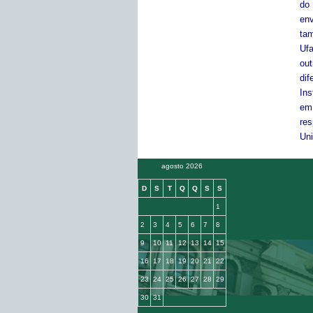
do 
env
ta
Ufa
out
dif
Ins
em 
re
Uni
agosto 2026
D
S
T
Q
Q
S
S
1
2
3
4
5
6
7
8
9
10
11
12
13
14
15
16
17
18
19
20
21
22
23
24
25
26
27
28
29
30
31