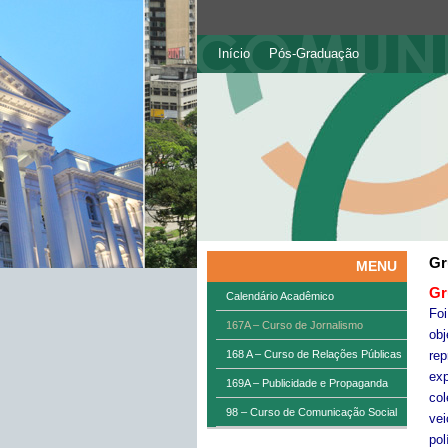
Início
Pós-Graduação
Gr
MENU
Gr
Calendário Acadêmico
Foi
167A – Curso de Jornalismo
ob
168 A – Curso de Relações Públicas
rep
ex
169A – Publicidade e Propaganda
col
98 – Curso de Comunicação Social
vei
pol