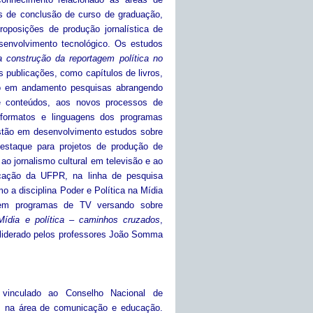
s de conclusão de curso de graduação,
roposições de produção jornalística de
senvolvimento tecnológico. Os estudos
a
construção da reportagem política no
 publicações, como capítulos de livros,
tão em andamento pesquisas abrangendo
de conteúdos, aos novos processos de
formatos e linguagens dos programas
 estão em desenvolvimento estudos sobre
estaque para projetos de produção de
o jornalismo cultural em televisão e ao
cação da UFPR, na linha de pesquisa
o a disciplina Poder e Política na Mídia
s em programas de TV versando sobre
Mídia e política
–
caminhos cruzados
,
é liderado pelos professores João Somma
 vinculado ao Conselho Nacional de
s na área de comunicação e educação.