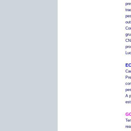
pre
tr
pes
ou
Co
gru
CNP
pr
Lu
EC
Cad
Pr
co
pes
A p
est
G
Tem
rea