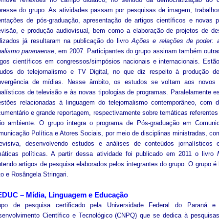
eresse do grupo. As atividades passam por pesquisas de imagem, trabalho
entações de pós-graduação, apresentação de artigos científicos e novas p
evisão, e produção audiovisual, bem como a elaboração de projetos de de
lizados já resultaram na publicação do livro
Ações e relações de poder: 
nalismo paranaense
, em 2007. Participantes do grupo assinam também outras
igos científicos em congressos/simpósios nacionais e internacionais. Es
tudos do telejornalismo e TV Digital, no que diz respeito à produção 
nvergência de mídias. Nesse âmbito, os estudos se voltam aos novos 
nalísticos de televisão e às novas tipologias de programas. Paralelamente
estões relacionadas à linguagem do telejornalismo contemporâneo, com d
umentário e grande reportagem, respectivamente sobre temáticas referentes a
io ambiente. O grupo integra o programa de Pós-graduação em Comuni
unicação Política e Atores Sociais, por meio de disciplinas ministradas, com
levisiva, desenvolvendo estudos e análises de conteúdos jornalístico
áticas políticas. A partir dessa atividade foi publicado em 2011 o livro
tendo artigos de pesquisa elaborados pelos integrantes do grupo. O grupo 
o e Rosângela Stringari.
EDUC
–
Mídia, Linguagem e Educação
upo de pesquisa certificado pela Universidade Federal do Paraná e
senvolvimento Científico e Tecnológico (CNPQ) que se dedica à pesquisa