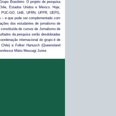
rupo Brasileiro. O projeto de pesquisa
Chile, Estados Unidos e México. Hoje,
-MG, PUC-GO, UnB, UFRN, UFPR, UEPG,
io – e que pode ser complementado com
ntações dos estudantes de jornalismo de
 constituída de cursos de Jornalismo de
esultados da pesquisa serão desdobradas
 coordenação internacional do grupo é de
, Chile) e Folker Hanusch (Queensland
professor Mário Messagi Junior.