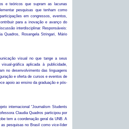
os e teóricos que supram as lacunas
plementar pesquisas que tenham como
 participações em congressos, eventos,
contribuir para a inovação e avanço do
scussão interdisciplinar. Responsáveis:
udia Quadros, Rosangela Stringari, Mário
municação visual no que tange a seus
visual-gráfica aplicada à publicidade,
ciam no desenvolvimento das linguagens
guração e oferta de cursos e eventos de
ece apoio ao ensino da graduação e pós-
eto internacional “Journalism Students
rofessora Claudia Quadros participou por
lobe tem a coordenação geral da UNB. A
s pesquisas no Brasil como vice-líder