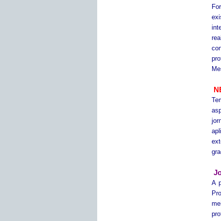
Fo
ex
int
rea
con
pro
Mes
N
Te
asp
jor
apl
ext
gra
Jo
A p
Pro
mei
pro