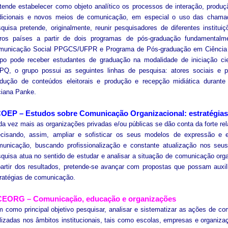
tende estabelecer como objeto analítico os processos de interação, prod
adicionais e novos meios de comunicação, em especial o uso das chamada
quisa pretende, originalmente, reunir pesquisadores de diferentes instituiç
tros países a partir de dois programas de pós-graduação fundamental
municação Social PPGCS/UFPR e Programa de Pós-graduação em Ciência
po pode receber estudantes de graduação na modalidade de iniciação cient
Q, o grupo possui as seguintes linhas de pesquisa: atores sociais e proc
odução de conteúdos eleitorais e produção e recepção midiática durante
ciana Panke.
OEP – Estudos sobre Comunicação Organizacional: estratégias
a vez mais as organizações privadas e/ou públicas se dão conta da forte rel
ecisando, assim, ampliar e sofisticar os seus modelos de expressão e 
municação, buscando profissionalização e constante atualização nos seu
quisa atua no sentido de estudar e analisar a situação de comunicação orga
artir dos resultados, pretende-se avançar com propostas que possam auxi
ratégias de comunicação.
CEORG
–
Comunicação, educação e organizações
 como principal objetivo pesquisar, analisar e sistematizar as ações de 
lizadas nos âmbitos institucionais, tais como escolas, empresas e organiz