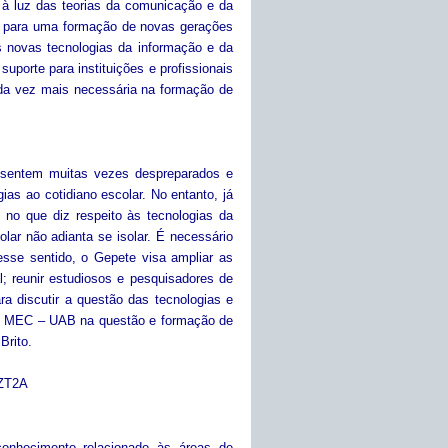
 à luz das teorias da comunicação e da
m para uma formação de novas gerações
 novas tecnologias da informação e da
porte para instituições e profissionais
da vez mais necessária na formação de
 sentem muitas vezes despreparados e
ias ao cotidiano escolar. No entanto, já
no que diz respeito às tecnologias da
lar não adianta se isolar. É necessário
sse sentido, o Gepete visa ampliar as
 reunir estudiosos e pesquisadores de
ara discutir a questão das tecnologias e
elo MEC – UAB na questão e formação de
Brito.
QZT2A
onhecimento relacionado às áreas de