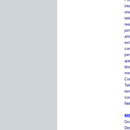
int
ori
tel
rea
jor
art
es
co
jor
qu
doc
me
Com
Te
tem
con
Net
M
Gr
De