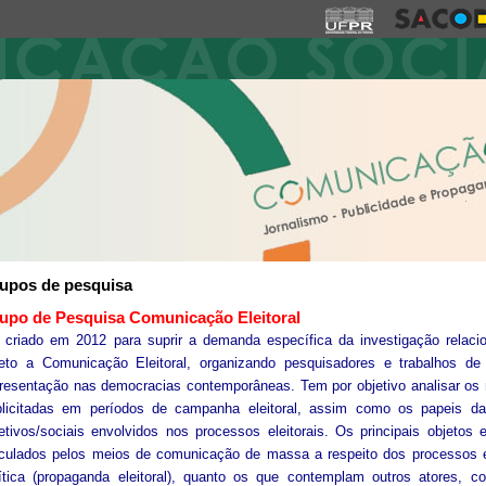
upos de pesquisa
upo de Pesquisa Comunicação Eleitoral
 criado em 2012 para suprir a demanda específica da investigação relaci
jeto a Comunicação Eleitoral, organizando pesquisadores e trabalhos d
resentação nas democracias contemporâneas. Tem por objetivo analisar os
plicitadas em períodos de campanha eleitoral, assim como os papeis das
etivos/sociais envolvidos nos processos eleitorais. Os principais objetos
culados pelos meios de comunicação de massa a respeito dos processos elei
ítica (propaganda eleitoral), quanto os que contemplam outros atores, c