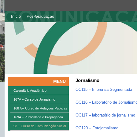
Início
Pós-Graduação
Jornalismo
MENU
OC115 – Imprensa Segmentada
Calendário Acadêmico
167A – Curso de Jornalismo
OC116 – Laboratório de Jornalismo
168 A – Curso de Relações Públicas
OC117 – laboratório de jornalismo 
169A – Publicidade e Propaganda
98 – Curso de Comunicação Social
OC120 – Fotojornalismo