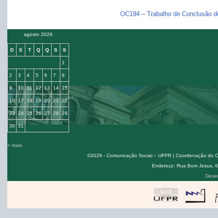
OC194 – Trabalho de Conclusão de
agosto 2026
D
S
T
Q
Q
S
S
1
2
3
4
5
6
7
8
9
10
11
12
13
14
15
16
17
18
19
20
21
22
23
24
25
26
27
28
29
30
31
« maio
©2026 - Comunicação Social – UFPR | Coordenação do Cur
Endereço: Rua Bom Jesus, 650
Desen