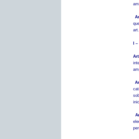
amb
Ar
que
art
I 
Ar
int
amp
Ar
cat
sob
ini
A
ele
per