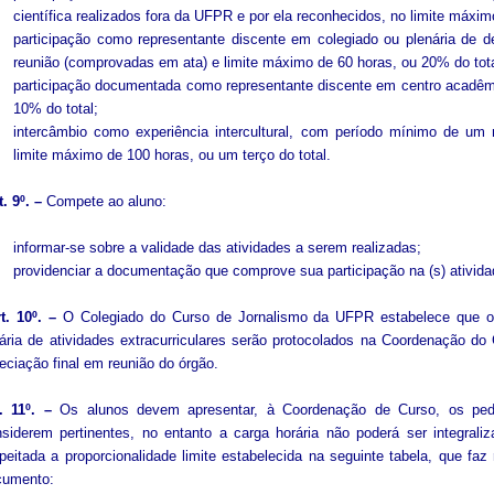
científica realizados fora da UFPR e por ela reconhecidos, no limite máxim
participação como representante discente em colegiado ou plenária de d
reunião (comprovadas em ata) e limite máximo de 60 horas, ou 20% do tota
participação documentada como representante discente em centro acadêm
10% do total;
intercâmbio como experiência intercultural, com período mínimo de u
limite máximo de 100 horas, ou um terço do total.
t. 9º. –
Compete ao aluno:
informar-se sobre a validade das atividades a serem realizadas;
providenciar a documentação que comprove sua participação na (s) atividade
t. 10º. –
O Colegiado do Curso de Jornalismo da UFPR estabelece que os
ária de atividades extracurriculares serão protocolados na Coordenação d
eciação final em reunião do órgão.
t. 11º. –
Os alunos devem apresentar, à Coordenação de Curso, os pedi
siderem pertinentes, no entanto a carga horária não poderá ser integral
peitada a proporcionalidade limite estabelecida na seguinte tabela, que faz 
cumento: