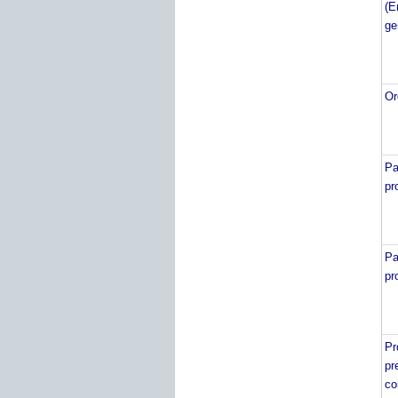
(
ge
Or
Pa
pr
Pa
pr
P
p
co