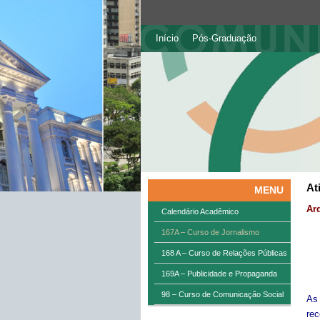
Início
Pós-Graduação
At
MENU
Ar
Calendário Acadêmico
167A – Curso de Jornalismo
168 A – Curso de Relações Públicas
169A – Publicidade e Propaganda
98 – Curso de Comunicação Social
As
rec