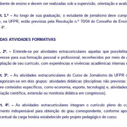
iente de ensino e devem ser realizadas sob a supervisão, orientação e aval
t. 1.º –
Ao longo de sua graduação, o estudante de jornalismo deve cumpr
, na UFPR, estão previstas pela Resolução n.º 70/04 do Conselho de Ensi
. 4º.
– DAS ATIVIDADES FORMATIVAS
t. 2º. –
Entende-se por atividades extracurriculares aquelas que possibili
eresse para sua formação pessoal e profissional, reconhecidos por meio de
liação de seu currículo, com experiências e vivências acadêmicas internas 
t. 3º. –
As atividades extracurriculares do Curso de Jornalismo da UFPR s
egorizam-se em dois grupos: atividades didáticas (disciplinas não previstas
re conteúdos específicos, como economia, esporte, tecnologia) e, atividade
ciação científica, extensão ou monitoria didática em congressos).
rt. 4º. –
As atividades extracurriculares integram o currículo pleno do 
mento indispensável para obtenção do grau correspondente, conforme apon
centual da carga horária estabelecido pelo projeto pedagógico do curso.