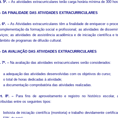
t. 5º. –
As atividades extracurriculares terão carga horária mínima de 300 hor
I – DA FINALIDADE DAS ATIVIDADES EXTRACURRICULARES
. 6º. –
As Atividades extracurriculares têm a finalidade de enriquecer o proc
omplementação da formação social e profissional; as atividades de dissem
viços; as atividades de assistência acadêmica e de iniciação científica e t
âmbito de programas de difusão cultural.
I – DA AVALIAÇÃO DAS ATIVIDADES EXTRACURRICULARES
. 7º. –
Na avaliação das atividades extracurriculares serão considerados:
a adequação das atividades desenvolvidas com os objetivos do curso;
o total de horas dedicadas à atividade;
a documentação comprobatória das atividades realizadas.
rt. 8º. –
Para fins de aproveitamento e registro no histórico escolar, 
tribuídas entre os seguintes tipos:
bolsista de iniciação científica (monitoria) e trabalho devidamente certif