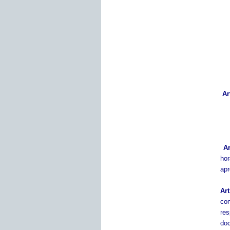
Ar
Ar
hor
apr
Ar
con
res
do