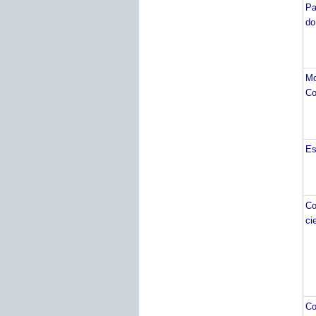
Pa
do
M
Co
Es
Co
ci
Co