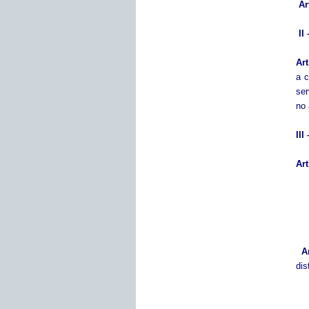
Ar
I
Art
a c
ser
no 
II
Art
A
dis