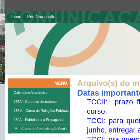
Início
Pós-Graduação
Arquivo(s) do m
MENU
Datas important
Calendário Acadêmico
TCCII: prazo f
167A – Curso de Jornalismo
curso.
168 A – Curso de Relações Públicas
TCCI: para que
169A – Publicidade e Propaganda
junho, entregar 
98 – Curso de Comunicação Social
TCCI: pra quem 