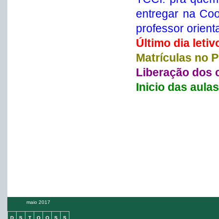
entregar na Co
professor orient
Último dia letiv
Matrículas no P
Liberação dos 
Inicio das aula
maio 2017
D
S
T
Q
Q
S
S