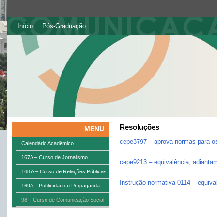
Início
Pós-Graduação
Resoluções
MENU
cepe3797 – aprova normas para o
Calendário Acadêmico
167A – Curso de Jornalismo
cepe9213 – equivalência, adianta
168 A – Curso de Relações Públicas
Instrução normativa 0114 – equiva
169A – Publicidade e Propaganda
98 – Curso de Comunicação Social