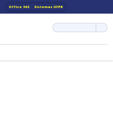
Office 365
Sistemas UFPR
Pesquisar
por: