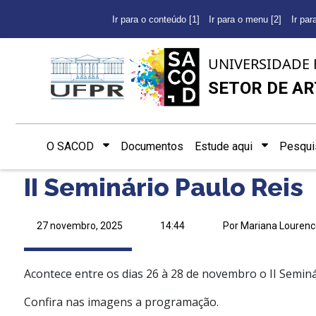
Ir para o conteúdo [1]
Ir para o menu [2]
Ir par
UNIVERSIDADE 
SETOR DE AR
O SACOD
Documentos
Estude aqui
Pesqui
II Seminário Paulo Reis
27 novembro, 2025
14:44
Por Mariana Lourenc
Acontece entre os dias 26 à 28 de novembro o II Seminá
Confira nas imagens a programação.