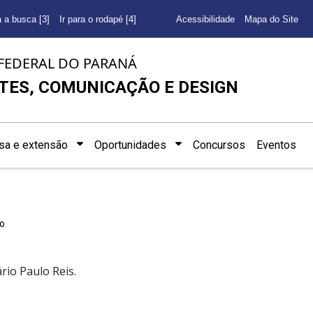
a a busca [3]
Ir para o rodapé [4]
Acessibilidade
Mapa do Site
FEDERAL DO PARANÁ
TES, COMUNICAÇÃO E DESIGN
sa e extensão
Oportunidades
Concursos
Eventos
o
rio Paulo Reis.