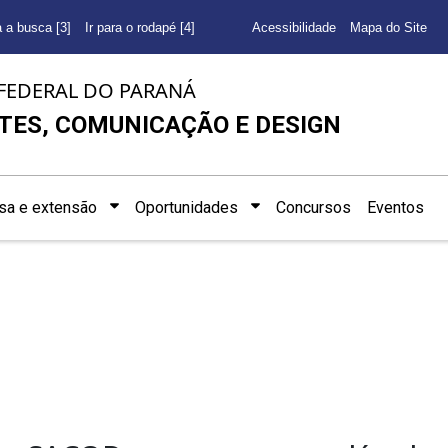
a a busca [3]
Ir para o rodapé [4]
Acessibilidade
Mapa do Site
FEDERAL DO PARANÁ
TES, COMUNICAÇÃO E DESIGN
sa e extensão
Oportunidades
Concursos
Eventos