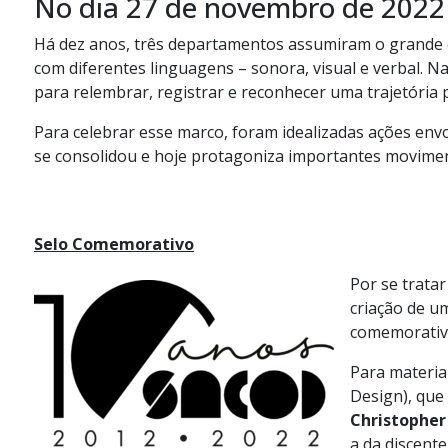
No dia 27 de novembro de 202
Há dez anos, três departamentos assumiram o grande d
com diferentes linguagens – sonora, visual e verbal. 
para relembrar, registrar e reconhecer uma trajetória p
Para celebrar esse marco, foram idealizadas ações env
se consolidou e hoje protagoniza importantes movimen
Selo Comemorativo
Por se tratar
criação de u
comemorativo
Para materia
Design), que
Christophe
a da discente