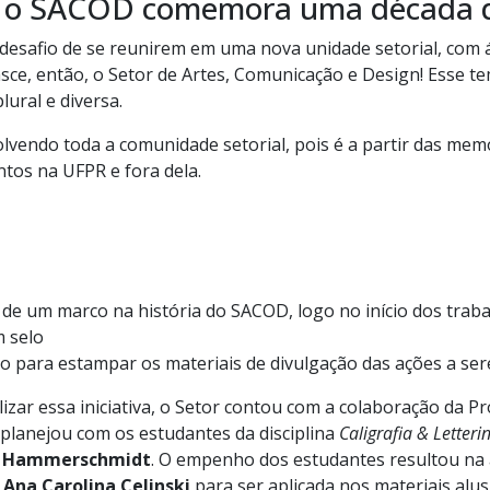
2 o SACOD comemora uma década de
esafio de se reunirem em uma nova unidade setorial, com 
Nasce, então, o Setor de Artes, Comunicação e Design! Ess
lural e diversa.
olvendo toda a comunidade setorial,
pois é
a partir das memó
tos na UFPR e fora dela.
 de um marco na história do SACOD, logo no início dos traba
m selo
 para estampar os materiais de divulgação das ações a ser
lizar essa iniciativa, o Setor contou com a colaboração da P
 planejou com os estudantes da disciplina
Caligrafia & Letteri
r Hammerschmidt
. O empenho dos estudantes resultou na a
Ana Carolina Celinski
para ser aplicada nos materiais al