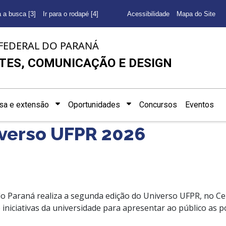
a a busca [3]
Ir para o rodapé [4]
Acessibilidade
Mapa do Site
FEDERAL DO PARANÁ
TES, COMUNICAÇÃO E DESIGN
sa e extensão
Oportunidades
Concursos
Eventos
iverso UFPR 2026
 do Paraná realiza a segunda edição do Universo UFPR, no Ce
e iniciativas da universidade para apresentar ao público as 