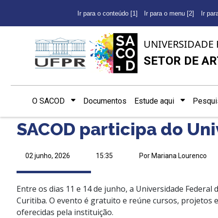
Ir para o conteúdo [1]
Ir para o menu [2]
Ir par
UNIVERSIDADE 
SETOR DE AR
O SACOD
Documentos
Estude aqui
Pesqui
SACOD participa do Un
02 junho, 2026
15:35
Por Mariana Lourenco
Entre os dias 11 e 14 de junho, a Universidade Federal
Curitiba. O evento é gratuito e reúne cursos, projetos 
oferecidas pela instituição.