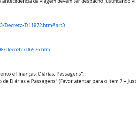
 antecedência da viagem devem ter despacho justificando v
023/Decreto/D11872.htm#art3
008/Decreto/D6576.htm
ento e Finanças: Diárias, Passagens”;
de Diárias e Passagens” (Favor atentar para o item 7 – Justi