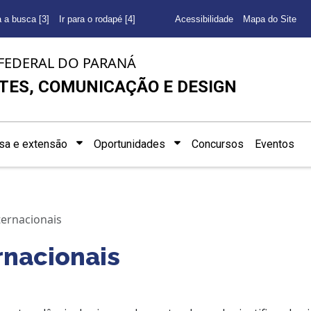
a a busca [3]
Ir para o rodapé [4]
Acessibilidade
Mapa do Site
FEDERAL DO PARANÁ
TES, COMUNICAÇÃO E DESIGN
sa e extensão
Oportunidades
Concursos
Eventos
ternacionais
ernacionais