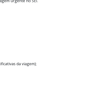
iagem urgente no SEI.
ficativas da viagem);