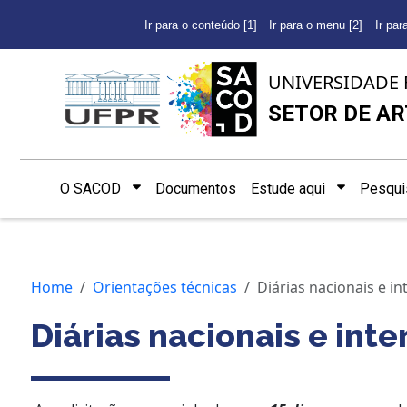
Ir para o conteúdo [1]
Ir para o menu [2]
Ir par
UNIVERSIDADE 
SETOR DE AR
O SACOD
Documentos
Estude aqui
Pesqui
Home
Orientações técnicas
Diárias nacionais e in
Diárias nacionais e int