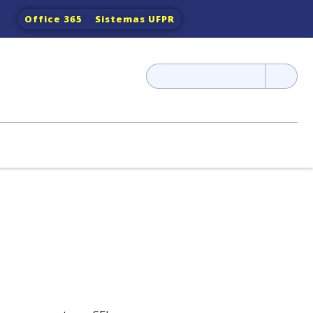
Office 365
Sistemas UFPR
Pesquisar
por: