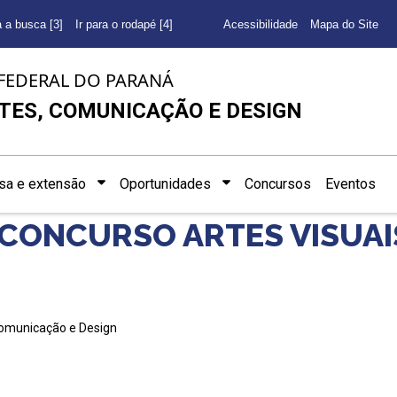
a a busca [3]
Ir para o rodapé [4]
Acessibilidade
Mapa do Site
FEDERAL DO PARANÁ
TES, COMUNICAÇÃO E DESIGN
sa e extensão
Oportunidades
Concursos
Eventos
ONCURSO ARTES VISUAIS 
Comunicação e Design