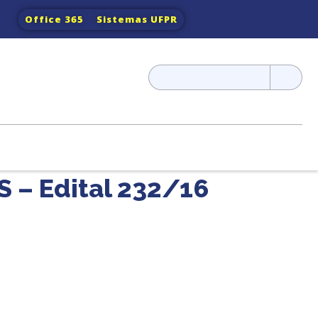
Office 365
Sistemas UFPR
Pesquisar
por:
– Edital 232/16