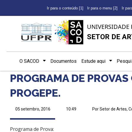
Ir para o conteúdo [1]
Ir para o menu [2]
Ir par
UNIVERSIDADE 
SETOR DE AR
O SACOD
Documentos
Estude aqui
Pesqui
PROGRAMA DE PROVAS C
PROGEPE.
05 setembro, 2016
10:49
Por Setor de Artes, 
Programa de Prova: