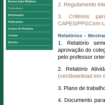
Revista Ação Midiática
2. Regulamento Int
Formulários
3. Critérios p
Dissertações
Publicações
CAPES/PPGCom-
Grupos de Pesquisa
Relatórios – Mestr
Contato
1. Relatório sem
Eventos
aprovação do cole
pelo professor orie
2. Relatório Ati
(ver/download em 
3. Plano de trabalh
4. Documento para