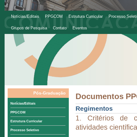
Notícias/Editais
PPGCOM
Estrutura Curricular
Processo Selet
Grupos de Pesquisa
Contato
Eventos
Pós-Graduação
Documentos P
Notícias/Editais
Regimentos
PPGCOM
1. Critérios de 
Estrutura Curricular
atividades científic
Processo Seletivo