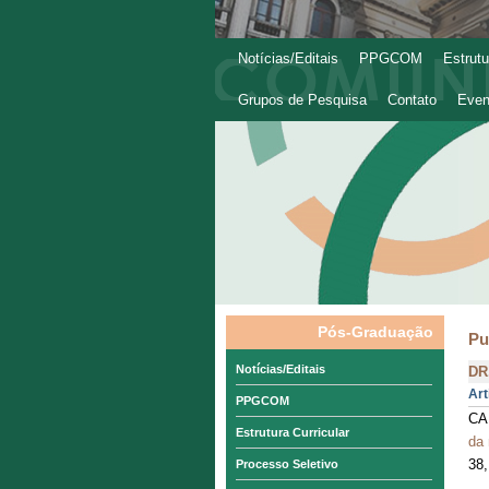
Notícias/Editais
PPGCOM
Estrutu
Grupos de Pesquisa
Contato
Even
Pós-Graduação
Pu
Notícias/Editais
DR
Art
PPGCOM
CA
Estrutura Curricular
da 
38,
Processo Seletivo