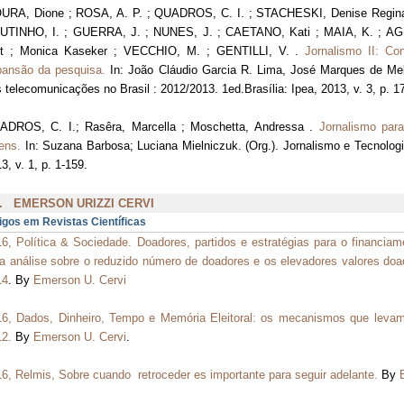
URA, Dione ; ROSA, A. P. ; QUADROS, C. I. ; STACHESKI, Denise Regin
UTINHO, I. ; GUERRA, J. ; NUNES, J. ; CAETANO, Kati ; MAIA, K. ; AGUI
rt ; Monica Kaseker ; VECCHIO, M. ; GENTILLI, V. .
Jornalismo II: C
pansão da pesquisa.
In: João Cláudio Garcia R. Lima, José Marques de Me
 telecomunicações no Brasil : 2012/2013. 1ed.Brasília: Ipea, 2013, v. 3, p. 1
ADROS, C. I.; Rasêra, Marcella ; Moschetta, Andressa .
Jornalismo para
ens.
In: Suzana Barbosa; Luciana Mielniczuk. (Org.). Jornalismo e Tecnolog
3, v. 1, p. 1-159.
. EMERSON URIZZI CERVI
igos em Revistas Científicas
6, Política & Sociedade. Doadores, partidos e estratégias para o financiam
 análise sobre o reduzido número de doadores e os elevadores valores doa
14
. By
Emerson U. Cervi
6, Dados, Dinheiro, Tempo e Memória Eleitoral: os mecanismos que levam 
12.
By
Emerson U. Cervi
.
6, Relmis, Sobre cuando retroceder es importante para seguir adelante.
By