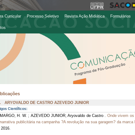
ra Curricular
Processo Seletivo
Revista Ação Midiática
Formulários
tos
blicações
. ARYOVALDO DE CASTRO AZEVEDO JUNIOR
igos Científicos:
MARGO, H. W. ; AZEVEDO JUNIOR, Aryovaldo de Castro .
Onde vivem os 
narrativa publicitária na campanha ?A revolução na sua garagem? da marca
 2016.