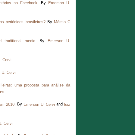
ntários no Facebook
. By
Emerson U.
s periódicos brasileiros?
By
Márcio C
traditional media
. By
Emerson U.
 Cervi
 U. Cervi
ileiras: uma proposta para análise da
rvi
 em 2010
. By
Emerson U. Cervi
and
luiz
. Cervi