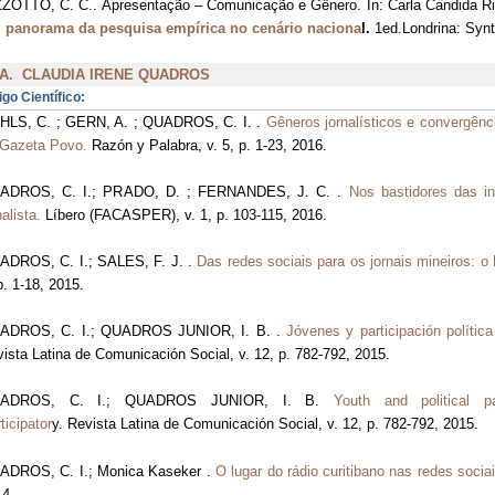
ZOTTO, C. C.. Apresentação – Comunicação e Gênero. In: Carla Candida Riz
 panorama da pesquisa empírica no cenário naciona
l.
1ed.Londrina: Synta
A. CLAUDIA IRENE QUADROS
igo Científico:
HLS, C. ; GERN, A. ; QUADROS, C. I. .
Gêneros jornalísticos e convergênc
 Gazeta Povo.
Razón y Palabra, v. 5, p. 1-23, 2016.
ADROS, C. I.; PRADO, D. ; FERNANDES, J. C. .
Nos bastidores das in
nalista.
Líbero (FACASPER), v. 1, p. 103-115, 2016.
ADROS, C. I.; SALES, F. J. .
Das redes sociais para os jornais mineiros: 
p. 1-18, 2015.
ADROS, C. I.; QUADROS JUNIOR, I. B. .
Jóvenes y participación política
ista Latina de Comunicación Social, v. 12, p. 782-792, 2015.
ADROS, C. I.; QUADROS JUNIOR, I. B.
Youth and political p
ticipator
y. Revista Latina de Comunicación Social, v. 12, p. 782-792, 2015.
ADROS, C. I.; Monica Kaseker .
O lugar do rádio curitibano nas redes sociai
14.