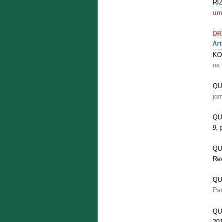
RIZ
um
DR
Art
KO
na
QU
jor
QU
9, 
QU
Rev
QU
Par
QU
20