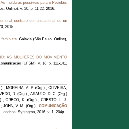
.
As molduras possíveis para o Petrolão:
s. Online), v. 30, p. 11-22, 2016.
orno al contrato comunicacional de un
70, 2015.
 feminista.
Galáxia (São Paulo. Online),
O: AS MULHERES DO MOVIMENTO
Comunicação (UFSM), v. 18, p. 111-141,
.) ; MOREIRA, A. P. (Org.) ; OLIVEIRA,
EVEDO, D. (Org.) ; ARAUJO, D. C. (Org.)
) ; GRECO, K. (Org.) ; CRESTO, L. J.
 ; JOHN, V. M. (Org.) .
COMUNICAÇÃO
d. Londrina: Syntagma, 2016. v. 1. 204p