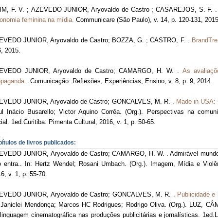
IM, F. V. ; AZEVEDO JUNIOR, Aryovaldo de Castro ; CASAREJOS, S. F. 
onomia feminina na mídia.
Communicare (São Paulo), v. 14, p. 120-131, 2015
EVEDO JUNIOR, Aryovaldo de Castro; BOZZA, G. ; CASTRO, F. .
BrandTre
, 2015.
EVEDO JUNIOR, Aryovaldo de Castro; CAMARGO, H. W. .
As avaliaçõ
opaganda.
. Comunicação: Reflexões, Experiências, Ensino, v. 8, p. 9, 2014.
EVEDO JUNIOR, Aryovaldo de Castro; GONCALVES, M. R. .
Made in USA: 
l Inácio Busarello; Victor Aquino Corrêa. (Org.). Perspectivas na comuni
ial. 1ed.Curitiba: Pimenta Cultural, 2016, v. 1, p. 50-65.
ítulos de livros publicados:
EVEDO JUNIOR, Aryovaldo de Castro; CAMARGO, H. W. . Admirável mundo no
 entra.. In: Hertz Wendel; Rosani Umbach. (Org.). Imagem, Mídia e Violê
6, v. 1, p. 55-70.
EVEDO JUNIOR, Aryovaldo de Castro; GONCALVES, M. R. .
Publicidade e
: Janiclei Mendonça; Marcos HC Rodrigues; Rodrigo Oliva. (Org.). LUZ
linguagem cinematográfica nas produções publicitárias e jornalísticas. 1ed.