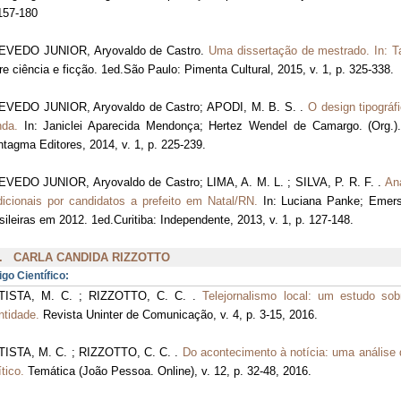
157-180
EVEDO JUNIOR, Aryovaldo de Castro.
Uma dissertação de mestrado. In: T
re ciência e ficção. 1ed.São Paulo: Pimenta Cultural, 2015, v. 1, p. 325-338.
EVEDO JUNIOR, Aryovaldo de Castro; APODI, M. B. S. .
O design tipográf
nda.
In: Janiclei Aparecida Mendonça; Hertez Wendel de Camargo. (Org.).
tagma Editores, 2014, v. 1, p. 225-239.
VEDO JUNIOR, Aryovaldo de Castro; LIMA, A. M. L. ; SILVA, P. R. F. .
An
dicionais por candidatos a prefeito em Natal/RN.
In: Luciana Panke; Emerso
sileiras em 2012. 1ed.Curitiba: Independente, 2013, v. 1, p. 127-148.
. CARLA CANDIDA RIZZOTTO
igo Científico:
TISTA, M. C. ; RIZZOTTO, C. C. .
Telejornalismo local: um estudo so
ntidade.
Revista Uninter de Comunicação, v. 4, p. 3-15, 2016.
TISTA, M. C. ; RIZZOTTO, C. C. .
Do acontecimento à notícia: uma análise 
ítico.
Temática (João Pessoa. Online), v. 12, p. 32-48, 2016.