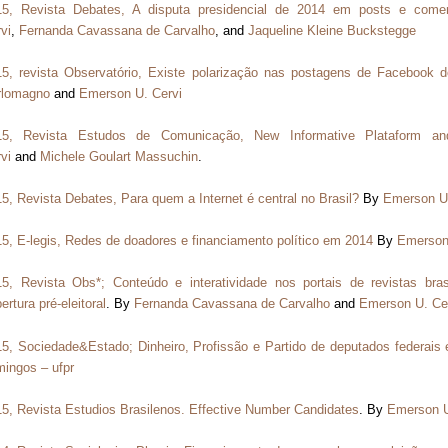
15, Revista Debates, A disputa presidencial de 2014 em posts e come
vi
,
Fernanda Cavassana de Carvalho
, and
Jaqueline Kleine Buckstegge
5, revista Observatório, Existe polarização nas postagens de Facebook do
rlomagno
and
Emerson U. Cervi
15, Revista Estudos de Comunicação, New Informative Plataform and 
vi
and
Michele Goulart Massuchin
.
5, Revista Debates, Para quem a Internet é central no Brasil?
By
Emerson U.
5, E-legis, Redes de doadores e financiamento político em 2014
By
Emerson
5, Revista Obs*; Conteúdo e interatividade nos portais de revistas bras
ertura pré-eleitoral
. By
Fernanda Cavassana de Carvalho
and
Emerson U. Ce
5, Sociedade&Estado; Dinheiro, Profissão e Partido de deputados federais
ingos – ufpr
5, Revista Estudios Brasilenos. Effective Number Candidates
. By
Emerson U