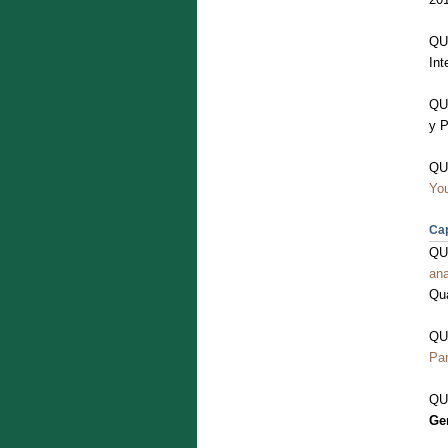
QU
Int
QU
y P
QU
Yo
Cap
QU
ana
Qua
QU
Par
QUA
Ger