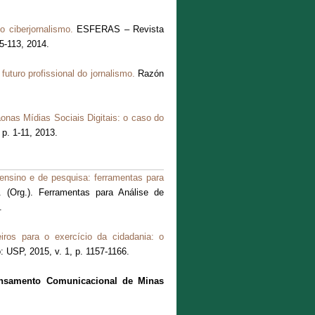
o ciberjornalismo.
ESFERAS – Revista
5-113, 2014.
futuro profissional do jornalismo.
Razón
nas Mídias Sociais Digitais: o caso do
p. 1-11, 2013.
ensino e de pesquisa: ferramentas para
(Org.). Ferramentas para Análise de
.
iros para o exercício da cidadania: o
 USP, 2015, v. 1, p. 1157-1166.
nsamento Comunicacional de Minas