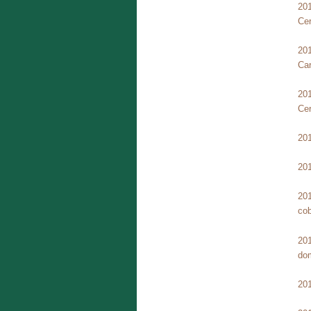
20
Cer
201
Ca
20
Cer
201
201
201
cob
201
dom
201