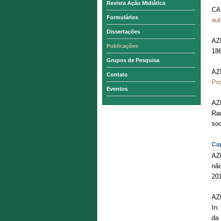
Revista Ação Midiática
CA
Formulários
aut
Dissertações
AZ
Publicações
186
Grupos de Pesquisa
AZ
Contato
Pr
Eventos
AZ
Rau
soc
Cap
AZ
não
201
AZ
In
da 