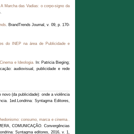
.
A Marcha das Vadias: o corpo-signo da
.
nds
. BrandTrends Journal, v. 09, p. 170-
es do INEP na área de Publicidade e
Cinema e Ideologia.
In: Patricia Bieging;
cação: audiovisual, publicidade e rede
vo (da publicidade): onde a violência
ncia. 1ed.Londrina: Syntagma Editores,
 hedonismo: consumo, marca e cinema..
, CÂMERA, COMUNICAÇÃO. Convergências
Londrina: Syntagma editores, 2016, v. 1,