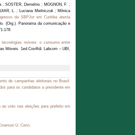
a ; SOSTER, Demétrio ; MOGNON, F. ;
AR, L. ; Luciana Mielniczuk ; Mônica
ongresso da SBPJor em Curitiba atesta
lo. (Org.). Panorama da comunicação e
71-178.
 tecnologias móveis: o consumo entre
ias Móveis. 1ed.Covilhã: Labcom – UBI,
ento de campanhas eleitorais no Brasil:
dos para os candidatos a presidente em
ao voto nas eleições para prefeito em
Emerson U. Cervi
.