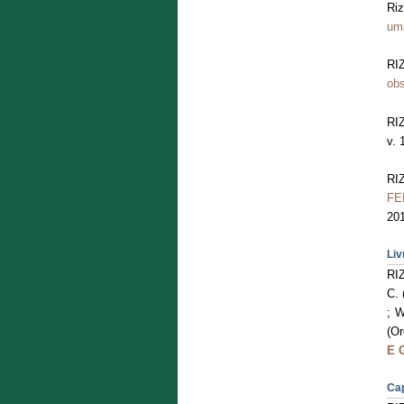
Ri
uma
RI
obs
RI
v. 
RI
FE
20
Liv
RIZ
C. 
; 
(Or
E 
Cap