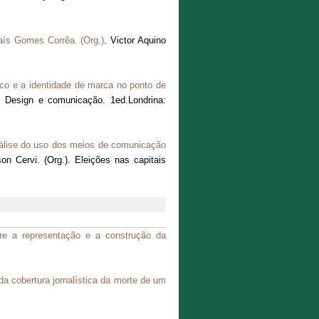
aís Gomes Corrêa. (Org.)
. Victor Aquino
ico e a identidade de marca no ponto de
 Design e comunicação. 1ed.Londrina:
álise do uso dos meios de comunicação
n Cervi. (Org.). Eleições nas capitais
bre a representação e a construção da
da cobertura jornalística da morte de um