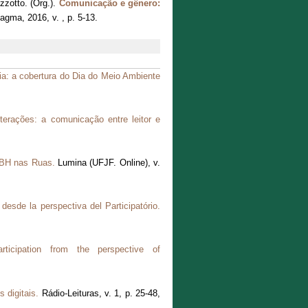
zotto. (Org.).
Comunicação e gênero:
gma, 2016, v. , p. 5-13.
ia: a cobertura do Dia do Meio Ambiente
terações: a comunicação entre leitor e
o BH nas Ruas.
Lumina (UFJF. Online), v.
 desde la perspectiva del Participatório.
articipation from the perspective of
s digitais.
Rádio-Leituras, v. 1, p. 25-48,