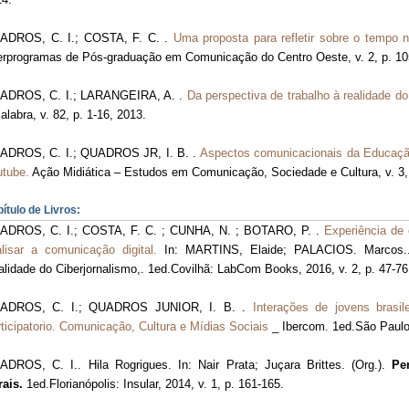
ADROS, C. I.; COSTA, F. C. .
Uma proposta para refletir sobre o tempo n
erprogramas de Pós-graduação em Comunicação do Centro Oeste, v. 2, p. 10
ADROS, C. I.; LARANGEIRA, A. .
Da perspectiva de trabalho à realidade do 
alabra, v. 82, p. 1-16, 2013.
ADROS, C. I.; QUADROS JR, I. B. .
Aspectos comunicacionais da Educação
utube.
Ação Midiática – Estudos em Comunicação, Sociedade e Cultura, v. 3, 
ítulo de Livros:
ADROS, C. I.; COSTA, F. C. ; CUNHA, N. ; BOTARO, P. .
Experiência de 
lisar a comunicação digital.
In: MARTINS, Elaide; PALACIOS. Marcos.. 
lidade do Ciberjornalismo,. 1ed.Covilhã: LabCom Books, 2016, v. 2, p. 47-76
ADROS, C. I.; QUADROS JUNIOR, I. B. .
Interações de jovens brasile
ticipatorio. Comunicação, Cultura e Mídias Sociais
_ Ibercom. 1ed.São Paulo:
DROS, C. I.. Hila Rogrigues. In: Nair Prata; Juçara Brittes. (Org.).
Pe
ais.
1ed.Florianópolis: Insular, 2014, v. 1, p. 161-165.