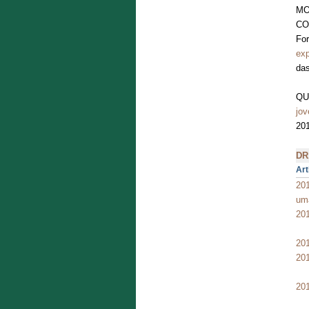
MO
CO
Fo
ex
das
QU
jov
201
DR
Art
201
uma
20
201
20
201