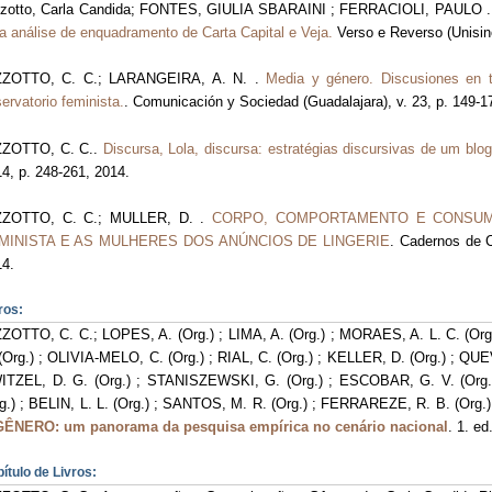
zzotto, Carla Candida; FONTES, GIULIA SBARAINI ; FERRACIOLI, PAULO 
 análise de enquadramento de Carta Capital e Veja.
Verso e Reverso (Unisino
ZZOTTO, C. C.; LARANGEIRA, A. N. .
Media y género. Discusiones en t
ervatorio feminista.
. Comunicación y Sociedad (Guadalajara), v. 23, p. 149-1
ZZOTTO, C. C..
Discursa, Lola, discursa: estratégias discursivas de um blog
14, p. 248-261, 2014.
ZZOTTO, C. C.; MULLER, D. .
CORPO, COMPORTAMENTO E CONSUM
MINISTA E AS MULHERES DOS ANÚNCIOS DE LINGERIE
. Cadernos de 
14.
ros:
ZOTTO, C. C.; LOPES, A. (Org.) ; LIMA, A. (Org.) ; MORAES, A. L. C. (Org
(Org.) ; OLIVIA-MELO, C. (Org.) ; RIAL, C. (Org.) ; KELLER, D. (Org.) ; QU
WITZEL, D. G. (Org.) ; STANISZEWSKI, G. (Org.) ; ESCOBAR, G. V. (Org.
g.) ; BELIN, L. L. (Org.) ; SANTOS, M. R. (Org.) ; FERRAREZE, R. B. (Org.)
GÊNERO: um panorama da pesquisa empírica no cenário nacional
. 1. e
ítulo de Livros: