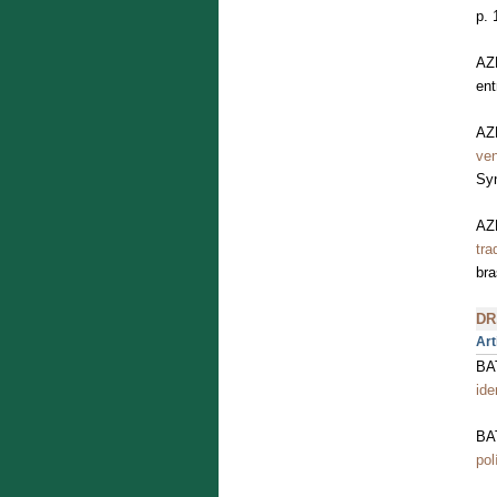
p. 
AZ
ent
AZ
ve
Syn
AZE
tra
bra
DR
Art
BA
ide
BA
pol