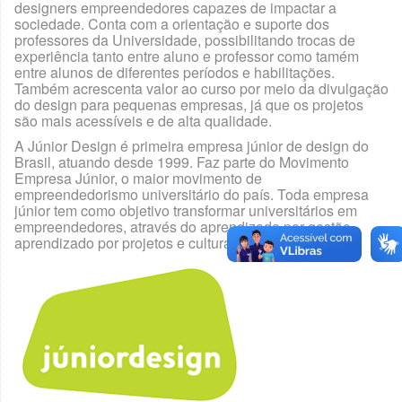
designers empreendedores capazes de impactar a
Galeria TCCs
sociedade. Conta com a orientação e suporte dos
professores da Universidade, possibilitando trocas de
experiência tanto entre aluno e professor como tamém
Inicio
entre alunos de diferentes períodos e habilitações.
Também acrescenta valor ao curso por meio da divulgação
Júnior Design
do design para pequenas empresas, já que os projetos
são mais acessíveis e de alta qualidade.
LabDSI
A Júnior Design é primeira empresa júnior de design do
Brasil, atuando desde 1999. Faz parte do Movimento
Notícias
Empresa Júnior, o maior movimento de
empreendedorismo universitário do país. Toda empresa
júnior tem como objetivo transformar universitários em
Planejamento Estratégico 2022
empreendedores, através do aprendizado por gestão,
aprendizado por projetos e cultura empreendedora.
Sala Arte, Design & Cia