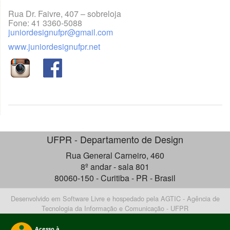
Rua Dr. Faivre, 407 – sobreloja
Fone: 41
3360-5088
juniordesignufpr@gmail.com
www.juniordesignufpr.net
UFPR - Departamento de Design
Rua General Carneiro, 460
8º andar - sala 801
80060-150 - Curitiba - PR - Brasil
Desenvolvido em Software Livre e hospedado pela AGTIC - Agência de
Tecnologia da Informação e Comunicação - UFPR