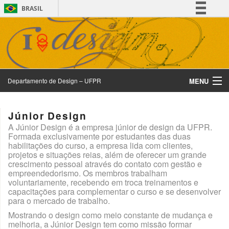
BRASIL
Simplifique!
Comunica BR
Participe
Acesso à informação
MENU
Departamento de Design – UFPR
Legislação
Canais
CADI
Júnior Design
Corpo Docente
A Júnior Design é a empresa júnior de design da UFPR.
Formada exclusivamente por estudantes das duas
habilitações do curso, a empresa lida com clientes,
Departamento de Design
projetos e situações reias, além de oferecer um grande
crescimento pessoal através do contato com gestão e
Design e Sustentabilidade
empreendedorismo. Os membros trabalham
voluntariamente, recebendo em troca treinamentos e
capacitações para complementar o curso e se desenvolver
Divulgação
para o mercado de trabalho.
Mostrando o design como meio constante de mudança e
Exposição Virtual
melhoria, a Júnior Design tem como missão formar