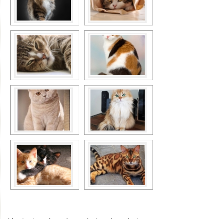
Galeria TCCs
Inicio
Júnior Design
LabDSI
Notícias
Planejamento Estratégico 2022
Sala Arte, Design & Cia