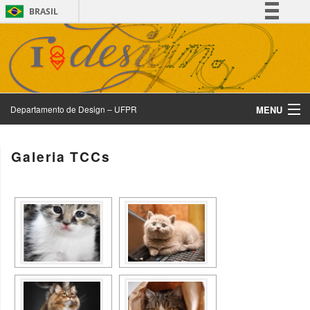
BRASIL
Simplifique!
Comunica BR
Participe
Acesso à informação
MENU
Departamento de Design – UFPR
Legislação
Canais
CADI
Galeria TCCs
Corpo Docente
Departamento de Design
Design e Sustentabilidade
Divulgação
Exposição Virtual