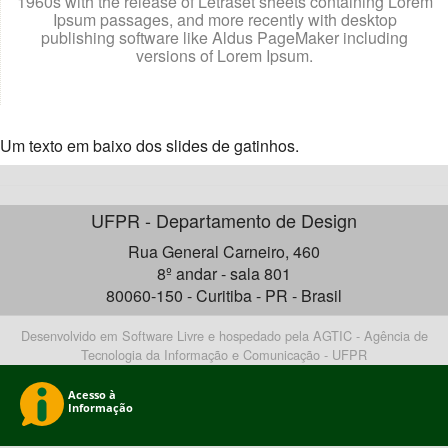
1960s with the release of Letraset sheets containing Lorem
Ipsum passages, and more recently with desktop
publishing software like Aldus PageMaker including
versions of Lorem Ipsum.
Um texto em baixo dos slides de gatinhos.
UFPR - Departamento de Design
Rua General Carneiro, 460
8º andar - sala 801
80060-150 - Curitiba - PR - Brasil
Desenvolvido em Software Livre e hospedado pela AGTIC - Agência de
Tecnologia da Informação e Comunicação - UFPR