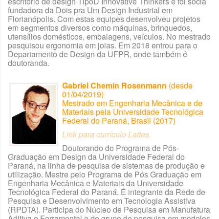
escritório de design TipoD Innovative Thinkers e foi sócia
fundadora da Dois pra Um Design Industrial em
Florianópolis. Com estas equipes desenvolveu projetos
em segmentos diversos como máquinas, brinquedos,
utensílios domésticos, embalagens, veículos. No mestrado
pesquisou ergonomia em joias. Em 2018 entrou para o
Departamento de Design da UFPR, onde também é
doutoranda.
Gabriel Chemin Rosenmann
(desde
01/04/2019)
Mestrado em Engenharia Mecânica e de
Materiais pela Universidade Tecnológica
Federal do Paraná, Brasil (2017)
Link para currículo Lattes.
Doutorando do Programa de Pós-
Graduação em Design da Universidade Federal do
Paraná, na linha de pesquisa de sistemas de produção e
utilização. Mestre pelo Programa de Pós Graduação em
Engenharia Mecânica e Materiais da Universidade
Tecnológica Federal do Paraná. É integrante da Rede de
Pesquisa e Desenvolvimento em Tecnologia Assistiva
(RPDTA). Participa do Núcleo de Pesquisa em Manufatura
Aditiva e Ferramental e do grupo de pesquisa em modelos