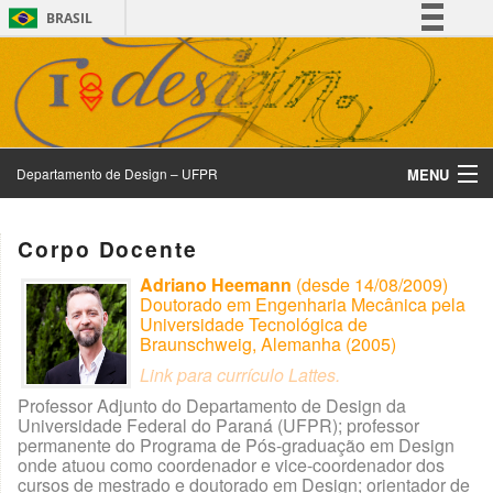
BRASIL
Simplifique!
Comunica BR
Participe
Acesso à informação
MENU
Departamento de Design – UFPR
Legislação
Canais
CADI
Corpo Docente
Corpo Docente
Adriano Heemann
(desde 14/08/2009)
Doutorado em Engenharia Mecânica pela
Departamento de Design
Universidade Tecnológica de
Braunschweig, Alemanha (2005)
Design e Sustentabilidade
Link para currículo Lattes.
Professor Adjunto do Departamento de Design da
Divulgação
Universidade Federal do Paraná (UFPR); professor
permanente do Programa de Pós-graduação em Design
onde atuou como coordenador e vice-coordenador dos
Exposição Virtual
cursos de mestrado e doutorado em Design; orientador de