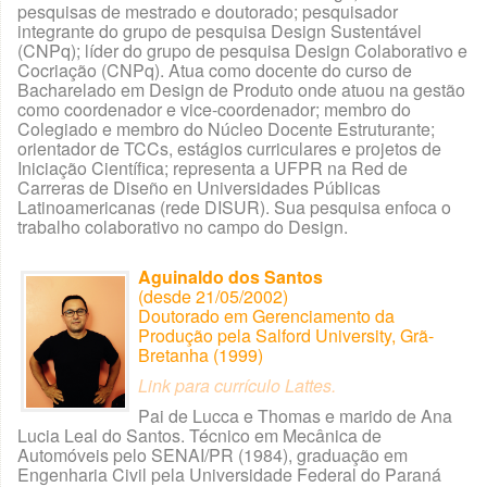
pesquisas de mestrado e doutorado; pesquisador
Galeria TCCs
integrante do grupo de pesquisa Design Sustentável
(CNPq); líder do grupo de pesquisa Design Colaborativo e
Inicio
Cocriação (CNPq). Atua como docente do curso de
Bacharelado em Design de Produto onde atuou na gestão
como coordenador e vice-coordenador; membro do
Júnior Design
Colegiado e membro do Núcleo Docente Estruturante;
orientador de TCCs, estágios curriculares e projetos de
LabDSI
Iniciação Científica; representa a UFPR na Red de
Carreras de Diseño en Universidades Públicas
Latinoamericanas (rede DISUR). Sua pesquisa enfoca o
Notícias
trabalho colaborativo no campo do Design.
Planejamento Estratégico 2022
Aguinaldo dos Santos
(desde 21/05/2002)
Sala Arte, Design & Cia
Doutorado em Gerenciamento da
Produção pela Salford University, Grã-
Bretanha (1999)
Link para currículo Lattes.
Pai de Lucca e Thomas e marido de Ana
Lucia Leal do Santos. Técnico em Mecânica de
Automóveis pelo SENAI/PR (1984), graduação em
Engenharia Civil pela Universidade Federal do Paraná