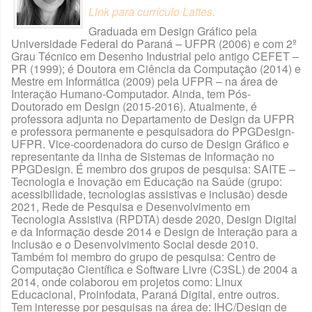
Link para currículo Lattes
.
Graduada em Design Gráfico pela
Universidade Federal do Paraná – UFPR (2006) e com 2º
Grau Técnico em Desenho Industrial pelo antigo CEFET –
PR (1999); é Doutora em Ciência da Computação (2014) e
Mestre em Informática (2009) pela UFPR – na área de
Interação Humano-Computador. Ainda, tem Pós-
Doutorado em Design (2015-2016). Atualmente, é
professora adjunta no Departamento de Design da UFPR
e professora permanente e pesquisadora do PPGDesign-
UFPR. Vice-coordenadora do curso de Design Gráfico e
representante da linha de Sistemas de Informação no
PPGDesign. É membro dos grupos de pesquisa: SAITE –
Tecnologia e Inovação em Educação na Saúde (grupo:
acessibilidade, tecnologias assistivas e inclusão) desde
2021, Rede de Pesquisa e Desenvolvimento em
Tecnologia Assistiva (RPDTA) desde 2020, Design Digital
e da Informação desde 2014 e Design de Interação para a
Inclusão e o Desenvolvimento Social desde 2010.
Também foi membro do grupo de pesquisa: Centro de
Computação Científica e Software Livre (C3SL) de 2004 a
2014, onde colaborou em projetos como: Linux
Educacional, Proinfodata, Paraná Digital, entre outros.
Tem interesse por pesquisas na área de: IHC/Design de