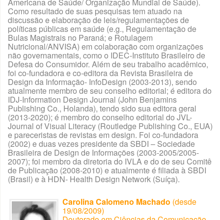
Americana de Saúde/ Organização Mundial de Saúde).
Como resultado de suas pesquisas tem atuado na
discussão e elaboração de leis/regulamentações de
políticas públicas em saúde (e.g., Regulamentação de
Bulas Magistrais no Paraná; e Rotulagem
Nutricional/ANVISA) em colaboração com organizações
não governamentais, como o IDEC-Instituto Brasileiro de
Defesa do Consumidor. Além de seu trabalho acadêmico,
foi co-fundadora e co-editora da Revista Brasileira de
Design da Informação- InfoDesign (2003-2013), sendo
atualmente membro de seu conselho editorial; é editora do
IDJ-Information Design Journal (John Benjamins
Publishing Co., Holanda), tendo sido sua editora geral
(2013-2020); é membro do conselho editorial do JVL-
Journal of Visual Literacy (Routledge Publishing Co., EUA)
e pareceristas de revistas em design. Foi co-fundadora
(2002) e duas vezes presidente da SBDI – Sociedade
Brasileira de Design de Informações (2003-2005/2005-
2007); foi membro da diretoria do IVLA e do de seu Comitê
de Publicação (2008-2010) e atualmente é filiada à SBDI
(Brasil) e à HDN- Health Design Network (Suíça).
Carolina Calomeno Machado
(desde
19/08/2009)
Doutorado em Ciências da Comunicação