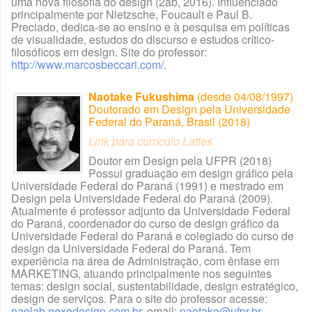
uma nova filosofia do design (2ab, 2016). Influenciado
principalmente por Nietzsche, Foucault e Paul B.
Preciado, dedica-se ao ensino e à pesquisa em políticas
de visualidade, estudos do discurso e estudos crítico-
filosóficos em design. Site do professor:
http://www.marcosbeccari.com/
.
Naotake Fukushima
(desde 04/08/1997)
Doutorado em Design pela Universidade
Federal do Paraná, Brasil (2018)
Link para currículo Lattes.
Doutor em Design pela UFPR (2018)
Possui graduação em design gráfico pela
Universidade Federal do Paraná (1991) e mestrado em
Design pela Universidade Federal do Paraná (2009).
Atualmente é professor adjunto da Universidade Federal
do Paraná, coordenador do curso de design gráfico da
Universidade Federal do Paraná e colegiado do curso de
design da Universidade Federal do Paraná. Tem
experiência na área de Administração, com ênfase em
MARKETING, atuando principalmente nos seguintes
temas: design social, sustentabilidade, design estratégico,
design de serviços. Para o site do professor acesse:
naolab.nexodesign.com.br
. email:
naotake@ufpr.br