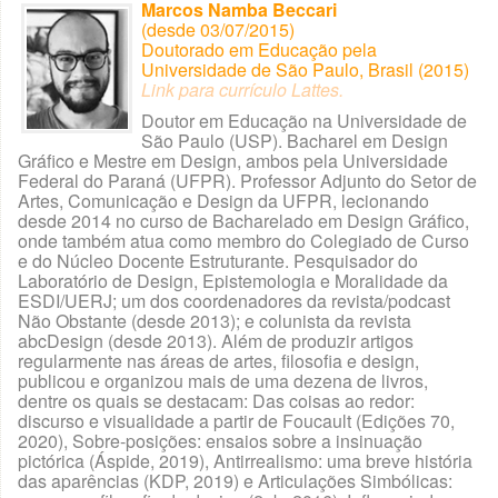
Marcos Namba Beccari
(desde 03/07/2015)
Doutorado em Educação pela
Universidade de São Paulo, Brasil (2015)
Link para currículo Lattes
.
Doutor em Educação na Universidade de
São Paulo (USP). Bacharel em Design
Gráfico e Mestre em Design, ambos pela Universidade
Federal do Paraná (UFPR). Professor Adjunto do Setor de
Artes, Comunicação e Design da UFPR, lecionando
desde 2014 no curso de Bacharelado em Design Gráfico,
onde também atua como membro do Colegiado de Curso
e do Núcleo Docente Estruturante. Pesquisador do
Laboratório de Design, Epistemologia e Moralidade da
ESDI/UERJ; um dos coordenadores da revista/podcast
Não Obstante (desde 2013); e colunista da revista
abcDesign (desde 2013). Além de produzir artigos
regularmente nas áreas de artes, filosofia e design,
publicou e organizou mais de uma dezena de livros,
dentre os quais se destacam: Das coisas ao redor:
discurso e visualidade a partir de Foucault (Edições 70,
2020), Sobre-posições: ensaios sobre a insinuação
pictórica (Áspide, 2019), Antirrealismo: uma breve história
das aparências (KDP, 2019) e Articulações Simbólicas: