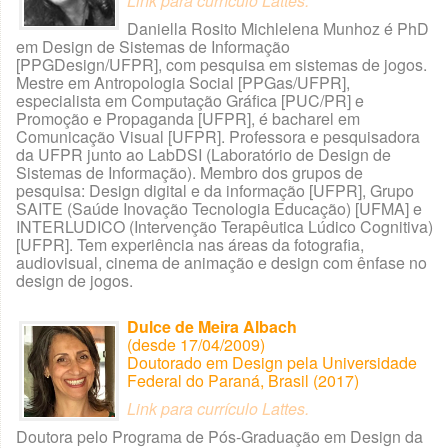
Link para currículo Lattes
.
Daniella Rosito Michlelena Munhoz é PhD
em Design de Sistemas de Informação
[PPGDesign/UFPR], com pesquisa em sistemas de jogos.
Mestre em Antropologia Social [PPGas/UFPR],
especialista em Computação Gráfica [PUC/PR] e
Promoção e Propaganda [UFPR], é bacharel em
Comunicação Visual [UFPR]. Professora e pesquisadora
da UFPR junto ao LabDSI (Laboratório de Design de
Sistemas de Informação). Membro dos grupos de
pesquisa: Design digital e da informação [UFPR], Grupo
SAITE (Saúde Inovação Tecnologia Educação) [UFMA] e
INTERLUDICO (Intervenção Terapêutica Lúdico Cognitiva)
[UFPR]. Tem experiência nas áreas da fotografia,
audiovisual, cinema de animação e design com ênfase no
design de jogos.
Dulce de Meira Albach
(desde 17/04/2009)
Doutorado em Design pela Universidade
Federal do Paraná, Brasil (2017)
Link para currículo Lattes.
Doutora pelo Programa de Pós-Graduação em Design da