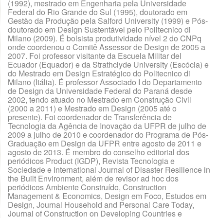
(1992), mestrado em Engenharia pela Universidade
Federal do Rio Grande do Sul (1995), doutorado em
Gestão da Produção pela Salford University (1999) e Pós-
doutorado em Design Sustentável pelo Politecnico di
Milano (2009). É bolsista produtividade nível 2 do CNPq
onde coordenou o Comitê Assessor de Design de 2005 a
2007. Foi professor visitante da Escuela Militar del
Ecuador (Equador) e da Strathclyde University (Escócia) e
do Mestrado em Design Estratégico do Politecnico di
Milano (Itália). É professor Associado I do Departamento
de Design da Universidade Federal do Paraná desde
2002, tendo atuado no Mestrado em Construção Civil
(2000 a 2011) e Mestrado em Design (2005 até o
presente). Foi coordenador de Transferência de
Tecnologia da Agência de Inovação da UFPR de julho de
2009 a julho de 2010 e coordenador do Programa de Pós-
Graduação em Design da UFPR entre agosto de 2011 e
agosto de 2013. É membro do conselho editorial dos
periódicos Product (IGDP), Revista Tecnologia e
Sociedade e International Journal of Disaster Resilience in
the Built Environment, além de revisor ad hoc dos
periódicos Ambiente Construído, Construction
Management & Economics, Design em Foco, Estudos em
Design, Journal Household and Personal Care Today,
Journal of Construction on Developing Countries e