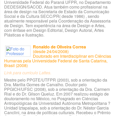
Universidade Federal do Paraná UFPR, no Departamento
DEDESIGN/SACOD. Atua também como profissional na
área de design na Secretaria de Estado da Comunicação
Social e da Cultura SECC/PR( desde 1986) , sendo
atualmente responsável pela Coordenação da Assessoria
de Design. Tem experiência na área de Design e Artes,
com ênfase em Design Editorial, Design Autoral, Artes
Plásticas e Ilustração.
Ronaldo de Oliveira Correa
(desde 24/04/2008)
Doutorado em Interdisciplinar em Ciências
Humanas pela Universidade Federal de Santa Catarina,
Brasil (2008)
Link para currículo Lattes.
Mestre pelo PPGTE/UTFPR (2003), sob a orientação da
Dra. Marília Gomes de Carvalho. Doutor pelo
PPGICH/UFSC (2008), sob a orientação da Dra. Carmem
Rial e do Dr. Gilson Queluz. Em 2007 realizou estágio de
doutoramento no México, no Posgrado en Ciéncias
Antropológicas da Universidad Autónoma Metropolitana ?
Unidad Iztapalapa, sob a orientação do Dr. Néstor Garcia
Canclini, na área de políticas culturais. Recebeu o Prêmio