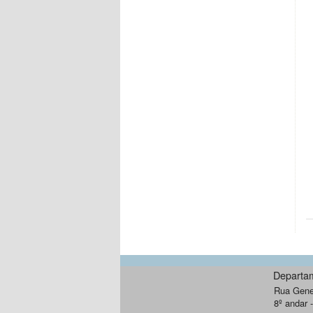
Departa
Rua Gener
8º andar 