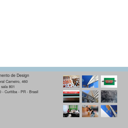
mento de Design
al Carneiro, 460
- sala 801
- Curitiba - PR - Brasil