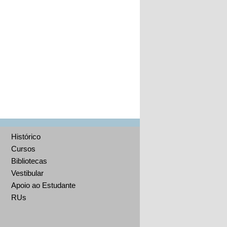
Histórico
Cursos
Bibliotecas
Vestibular
Apoio ao Estudante
RUs