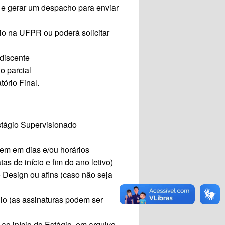
I e gerar um despacho para enviar
gio na UFPR ou poderá solicitar
discente
o parcial
tório Final.
stágio Supervisionado
nem em dias e/ou horários
as de início e fim do ano letivo)
 Design ou afins (caso não seja
io (
as assinaturas podem ser
ao início do Estágio, em arquivo