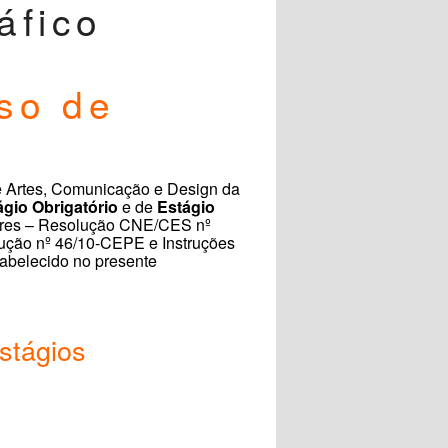
áfico
so de
e Artes, Comunicação e Design da
ágio Obrigatório
e de
Estágio
ulares – Resolução CNE/CES nº
ução nº 46/10-CEPE e Instruções
abelecido no presente
stágios