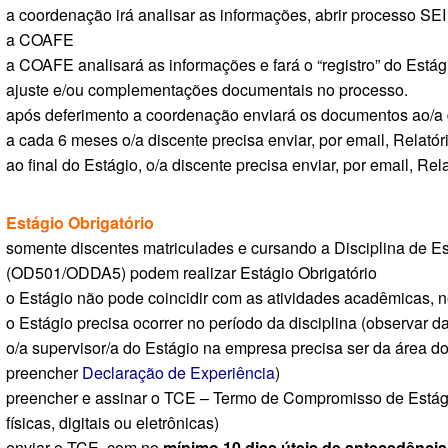
a coordenação irá analisar as informações, abrir processo SE
a COAFE
a COAFE analisará as informações e fará o “registro” do Está
ajuste e/ou complementações documentais no processo.
após deferimento a coordenação enviará os documentos ao/a 
a cada 6 meses o/a discente precisa enviar, por email, Relatóri
ao final do Estágio, o/a discente precisa enviar, por email, Rela
Estágio Obrigatório
somente discentes matriculades e cursando a Disciplina de E
(OD501/ODDA5) podem realizar Estágio Obrigatório
o Estágio não pode coincidir com as atividades acadêmicas, 
o Estágio precisa ocorrer no período da disciplina (observar dat
o/a supervisor/a do Estágio na empresa precisa ser da área do
preencher
Declaração de Experiência
)
preencher e assinar o TCE – Termo de Compromisso de Estág
físicas, digitais ou eletrônicas)
enviar o TCE, com no
mínimo 10 dias úteis de antecedência