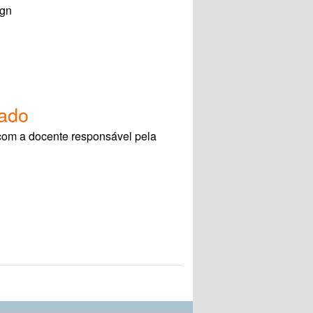
ign
nado
 com a docente responsável pela