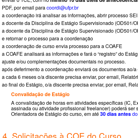
PDF, por email para
coordi@ufpr.br
a coordenação irá analisar as informações, abrir processo SE
a docente da Disciplina de Estágio Supervisionado (OD501/
a docente da Disciplina de Estágio Supervisionado (OD501/
e retornar o processo para a coordenação
a coordenação de curso envia processo para a COAFE
a COAFE analisará as informações e fará o “registro” do Está
ajuste e/ou complementações documentais no processo.
após deferimento a coordenação enviará os documentos ao/a 
a cada 6 meses o/a discente precisa enviar, por email, Relatóri
ao final do Estágio, o/a discente precisa enviar, por email, Rela
Convalidação de Estágio
A convalidação de horas em atividades específicas (IC, Ex
assinada ou atividade profissional freelancer) poderá se
Orientadora de Estágio do curso, em até
30 dias antes
do 
4. Solicitações à COE do Curso