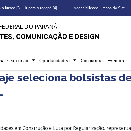
a a busca [3]
Ir para o rodapé [4]
Acessibilidade
Mapa do Site
FEDERAL DO PARANÁ
TES, COMUNICAÇÃO E DESIGN
sa e extensão
Oportunidades
Concursos
Eventos
aje seleciona bolsistas d
L
idades em Construção e Luta por Regularização, represent