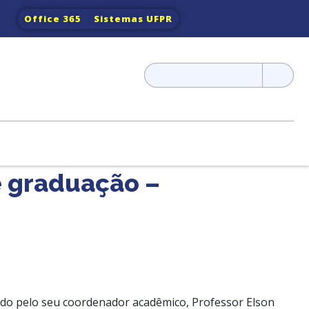
Office 365
Sistemas UFPR
Pesquisar
por:
e graduação –
ado pelo seu coordenador acadêmico, Professor Elson