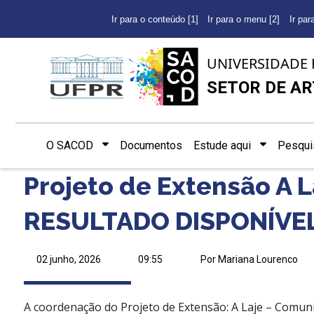
Ir para o conteúdo [1]
Ir para o menu [2]
Ir par
UNIVERSIDADE 
SETOR DE AR
O SACOD
Documentos
Estude aqui
Pesqui
Projeto de Extensão A L
RESULTADO DISPONÍVE
02 junho, 2026
09:55
Por Mariana Lourenco
A coordenação do Projeto de Extensão: A Laje – Comun